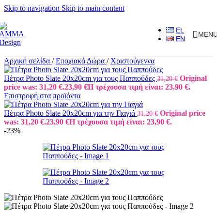
Skip to navigation
Skip to main content
EL
MEN
EN
Αρχική σελίδα
/
Εποχιακά Δώρα
/
Χριστούγεννα
Πέτρα Photo Slate 20x20cm για τους Παππούδες
Original
31,20
€
price was: 31,20 €.
23,90
€
Η τρέχουσα τιμή είναι: 23,90 €.
Επιστροφή στα προϊόντα
Πέτρα Photo Slate 20x20cm για την Γιαγιά
Original price
31,20
€
was: 31,20 €.
23,90
€
Η τρέχουσα τιμή είναι: 23,90 €.
-23%