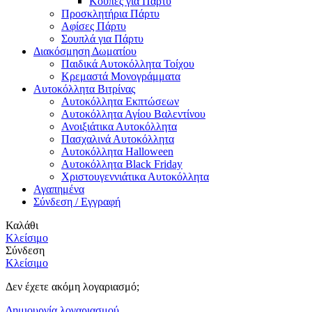
Κούπες για Πάρτυ
Προσκλητήρια Πάρτυ
Αφίσες Πάρτυ
Σουπλά για Πάρτυ
Διακόσμηση Δωματίου
Παιδικά Αυτοκόλλητα Τοίχου
Κρεμαστά Μονογράμματα
Αυτοκόλλητα Βιτρίνας
Αυτοκόλλητα Εκπτώσεων
Αυτοκόλλητα Αγίου Βαλεντίνου
Ανοιξιάτικα Αυτοκόλλητα
Πασχαλινά Αυτοκόλλητα
Αυτοκόλλητα Halloween
Αυτοκόλλητα Black Friday
Χριστουγεννιάτικα Αυτοκόλλητα
Αγαπημένα
Σύνδεση / Εγγραφή
Καλάθι
Κλείσιμο
Σύνδεση
Κλείσιμο
Δεν έχετε ακόμη λογαριασμό;
Δημιουργία λογαριασμού