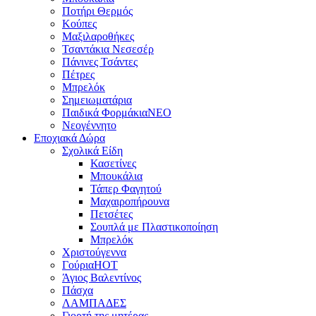
Ποτήρι Θερμός
Κούπες
Μαξιλαροθήκες
Τσαντάκια Νεσεσέρ
Πάνινες Τσάντες
Πέτρες
Μπρελόκ
Σημειωματάρια
Παιδικά Φορμάκια
NEO
Νεογέννητο
Εποχιακά Δώρα
Σχολικά Είδη
Κασετίνες
Μπουκάλια
Τάπερ Φαγητού
Μαχαιροπήρουνα
Πετσέτες
Σουπλά με Πλαστικοποίηση
Μπρελόκ
Χριστούγεννα
Γούρια
HOT
Άγιος Βαλεντίνος
Πάσχα
ΛΑΜΠΑΔΕΣ
Γιορτή της μητέρας