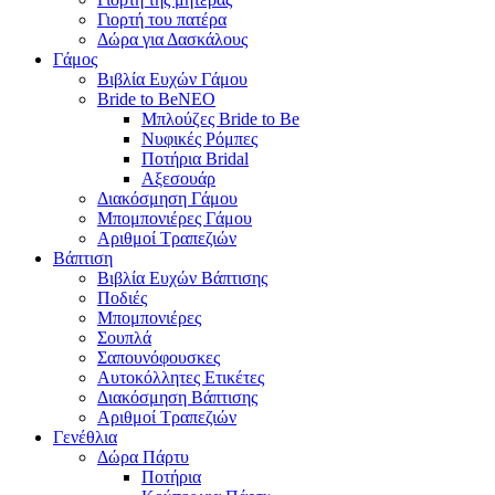
Γιορτή του πατέρα
Δώρα για Δασκάλους
Γάμος
Βιβλία Ευχών Γάμου
Bride to Be
NEO
Μπλούζες Bride to Be
Νυφικές Ρόμπες
Ποτήρια Bridal
Αξεσουάρ
Διακόσμηση Γάμου
Μπομπονιέρες Γάμου
Αριθμοί Τραπεζιών
Βάπτιση
Βιβλία Ευχών Βάπτισης
Ποδιές
Μπομπονιέρες
Σουπλά
Σαπουνόφουσκες
Αυτοκόλλητες Ετικέτες
Διακόσμηση Βάπτισης
Αριθμοί Τραπεζιών
Γενέθλια
Δώρα Πάρτυ
Ποτήρια