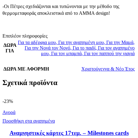
-Οι Πέτρες σχεδιάζονται και τυπώνονται με την μέθοδο της
θερμομεταφοράς αποκλειστικά από το ΑΜΜΑ design!
Επιπλέον πληροφορίες
Για τα αδέρφια μου
,
Για την αγαπημένη μου
,
Για την Μαμά
,
ΔΩΡΑ
Για την Νονά τον Νονό
,
Για το παιδί
,
Για τον αγαπημένο
ΓΙΑ
μου
,
Για τον μπαμπά
,
Για τον παππού την γιαγιά
ΔΩΡΑ ΜΕ ΑΦΟΡΜΗ
Χριστούγεννα & Νέο Έτος
Σχετικά προϊόντα
-23%
Αγορά
Προσθήκη στα αγαπημένα
Αναμνηστικές κάρτες 17τεμ. – Milestones cards