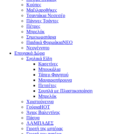
Κούπες
Μαξιλαροθήκες
Τσαντάκια Νεσεσέρ
Πάνινες Τσάντες
Πέτρες
Μπρελόκ
Σημειωματάρια
Παιδικά Φορμάκια
NEO
Νεογέννητο
Εποχιακά Δώρα
Σχολικά Είδη
Κασετίνες
Μπουκάλια
Τάπερ Φαγητού
Μαχαιροπήρουνα
Πετσέτες
Σουπλά με Πλαστικοποίηση
Μπρελόκ
Χριστούγεννα
Γούρια
HOT
Άγιος Βαλεντίνος
Πάσχα
ΛΑΜΠΑΔΕΣ
Γιορτή της μητέρας
Γιορτή του πατέρα