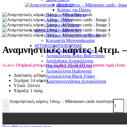
Ποτήρια
Κούπες για Πάρτυ
Προσκλητήρια Πάρτυ
Αφίσες Πάρτυ
Σουπλά για Πάρτυ
ΔΙΑΚΌΣΜΗΣΗ ΔΩΜΑΤΊΟΥ
Παιδικά Αυτοκόλλητα Τοίχου
Κρεμαστά Μονογράμματα
ΑΥΤΟΚΌΛΛΗΤΑ ΒΙΤΡΊΝΑΣ
Αναμνηστικές κάρτες 14τεμ. –
Αυτοκόλλητα Εκπτώσεων
Αυτοκόλλητα Αγίου Βαλεντίνου
Ανοιξιάτικα Αυτοκόλλητα
Original price was: 35,40 €.
28,50
€
Η τρέχουσα τιμή είναι: 
35,40
€
Πασχαλινά Αυτοκόλλητα
Αυτοκόλλητα Halloween
Διάσταση: φ10cm
Αυτοκόλλητα Black Friday
Τεμάχια: 14 κάρτες
Χριστουγεννιάτικα Αυτοκόλλητα
Υλικό: Ξύλινο
Χάραξη: 1 όψης
Αναμνηστικές κάρτες 14τεμ. - Milestones cards ποσότητα
-
Προσθήκη στα αγαπημένα