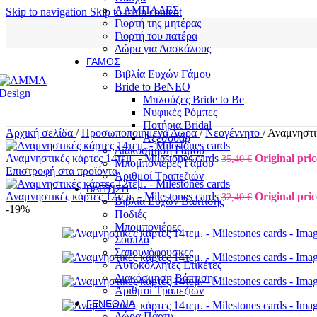
ΛΑΜΠΑΔΕΣ
Skip to navigation
Skip to main content
Γιορτή της μητέρας
Γιορτή του πατέρα
Δώρα για Δασκάλους
ΓΆΜΟΣ
Βιβλία Ευχών Γάμου
Bride to Be
NEO
Μπλούζες Bride to Be
Νυφικές Ρόμπες
Ποτήρια Bridal
Αρχική σελίδα
/
Προσωποποιημένα Δώρα
/
Νεογέννητο
/
Αναμνηστικ
Αξεσουάρ
Διακόσμηση Γάμου
Αναμνηστικές κάρτες 14τεμ. - Milestones cards
Original pric
35,40
€
Μπομπονιέρες Γάμου
Επιστροφή στα προϊόντα
Αριθμοί Τραπεζιών
ΒΆΠΤΙΣΗ
Αναμνηστικές κάρτες 12τεμ. - Milestones cards
Original pric
32,40
€
Βιβλία Ευχών Βάπτισης
-19%
Ποδιές
Μπομπονιέρες
Σουπλά
Σαπουνόφουσκες
Αυτοκόλλητες Ετικέτες
Διακόσμηση Βάπτισης
Αριθμοί Τραπεζιών
ΓΕΝΈΘΛΙΑ
Δώρα Πάρτυ