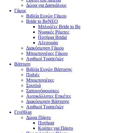
Δώρα για Δασκάλους
Γάμος
Βιβλία Ευχών Γάμου
Bride to Be
NEO
Μπλούζες Bride to Be
Νυφικές Ρόμπες
Ποτήρια Bridal
Αξεσουάρ
Διακόσμηση Γάμου
Μπομπονιέρες Γάμου
Αριθμοί Τραπεζιών
Βάπτιση
Βιβλία Ευχών Βάπτισης
Ποδιές
Μπομπονιέρες
Σουπλά
Σαπουνόφουσκες
Αυτοκόλλητες Ετικέτες
Διακόσμηση Βάπτισης
Αριθμοί Τραπεζιών
Γενέθλια
Δώρα Πάρτυ
Ποτήρια
Κούπες για Πάρτυ