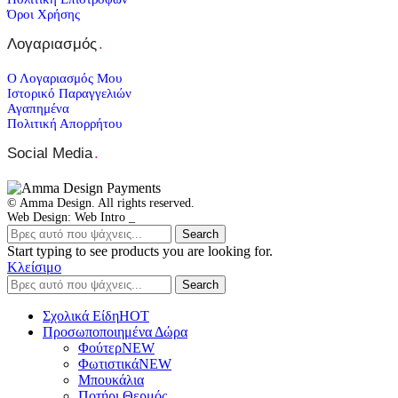
Όροι Χρήσης
Λογαριασμός
.
Ο Λογαριασμός Μου
Ιστορικό Παραγγελιών
Αγαπημένα
Πολιτική Απορρήτου
Social Media
.
© Amma Design. All rights reserved.
Web Design: Web Intro _
Search
Start typing to see products you are looking for.
Κλείσιμο
Search
Σχολικά Είδη
ΗΟΤ
Προσωποποιημένα Δώρα
Φούτερ
NEW
Φωτιστικά
NEW
Μπουκάλια
Ποτήρι Θερμός