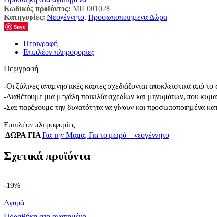
Κωδικός προϊόντος:
MIL001028
Κατηγορίες:
Νεογέννητο
,
Προσωποποιημένα Δώρα
Save
Περιγραφή
Επιπλέον πληροφορίες
Περιγραφή
-Οι ξύλινες αναμνηστικές κάρτες σχεδιάζονται αποκλειστικά από τ
-Διαθέτουμε μια μεγάλη ποικιλία σχεδίων και μηνυμάτων, που κυμαί
-Σας παρέχουμε την δυνατότητα να γίνουν και προσωποποιημένα κα
Επιπλέον πληροφορίες
ΔΩΡΑ ΓΙΑ
Για την Μαμά
,
Για το μωρό – νεογέννητο
Σχετικά προϊόντα
-19%
Αγορά
Προσθήκη στα αγαπημένα