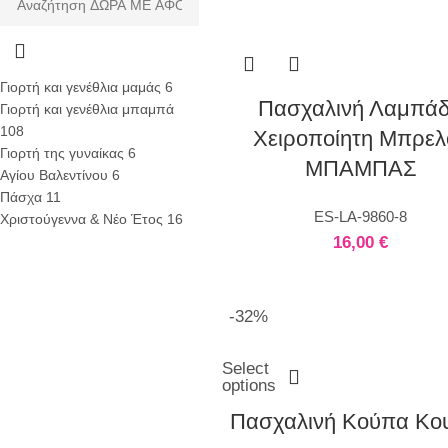
Μπλούζες Bride to Be
Νυφικές Ρόμπες
Ποτήρια Bridal
Αξεσουάρ
Γιορτή και γενέθλια μαμάς
6
Βάπτιση
Πασχαλινή Λαμπά
Γιορτή και γενέθλια μπαμπά
Σουπλά
108
Χειροποίητη Μπρελ
Βεντάλιες
Γιορτή της γυναίκας
6
Χωνάκια
ΜΠΑΜΠΑΣ
Αγίου Βαλεντίνου
6
Αυτοκόλλητες Ετικέτες
Πάσχα
11
Διακόσμηση Βάπτισης
ES-LA-9860-8
Χριστούγεννα & Νέο Έτος
16
Μπομπονιέρες
16,00
€
Ποδιές
Σαπουνόφουσκες
Βιβλία Ευχών Βάπτισης
Προσωποποιημένα Δώρα
-32%
Τάπερ Φαγητού
Σουπλά με Πλαστικοποίηση
Select
Μαχαιροπήρουνα
options
Πετσέτες
Πασχαλινή Κούπα Κου
Κασετίνες
Φούτερ