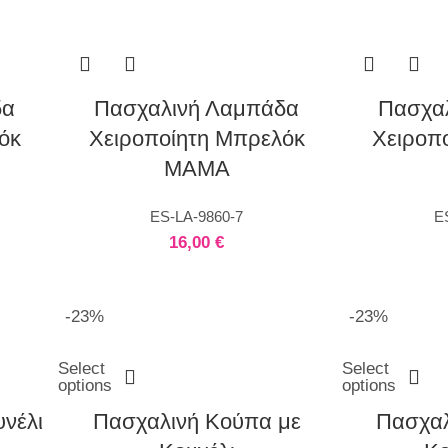
δα
Πασχαλινή Λαμπάδα
Πασχα
όκ
Χειροποίητη Μπρελόκ
Χειροπ
MAMA
ES-LA-9860-7
E
16,00
€
-23%
-23%
Select
Select
options
options
νέλι
Πασχαλινή Κούπα με
Πασχαλ