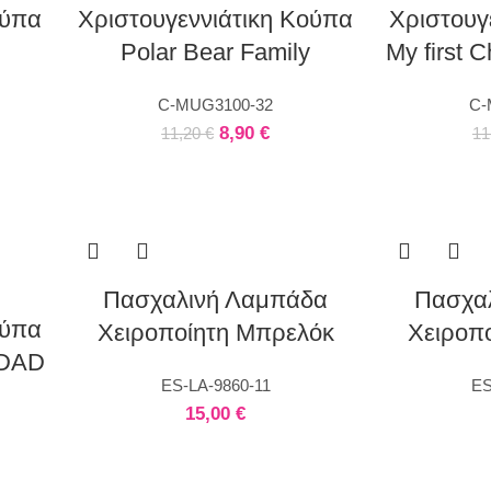
ούπα
Χριστουγεννιάτικη Κούπα
Χριστουγ
Polar Bear Family
My first 
C-MUG3100-32
C-
8,90
€
11,20
€
11
Πασχαλινή Λαμπάδα
Πασχα
ούπα
Χειροποίητη Μπρελόκ
Χειροπ
 DAD
ES-LA-9860-11
ES
15,00
€