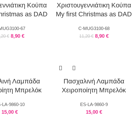
εννιάτικη Κούπα
Χριστουγεννιάτικη Κούπα
Christmas as DAD
My first Christmas as DAD
MUG3100-67
C-MUG3100-68
8,90
€
8,90
€
,20
€
11,20
€
λινή Λαμπάδα
Πασχαλινή Λαμπάδα
οίητη Μπρελόκ
Χειροποίητη Μπρελόκ
-LA-9860-10
ES-LA-9860-9
15,00
€
15,00
€