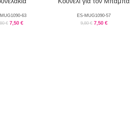
υνελάκια
Κουνέλι για τον Μπαμπά
-MUG1090-63
ES-MUG1090-57
7,50
€
7,50
€
,80
€
9,80
€