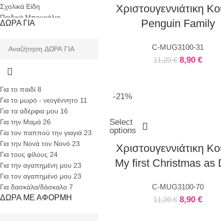
Σχολικά Είδη
Χριστουγεννιάτικη Κ
Παιδικά Μπουκάλια
Penguin Family
ΔΩΡΑ ΓΙΑ
Χριστούγεννα
Γενέθλια
C-MUG3100-31
Προσκλητήρια Πάρτυ
8,90
€
11,20
€
Δώρα Πάρτυ
Ποτήρια
Κούπες για Πάρτυ
Για το παιδί
8
Αυτοκόλλητα Βιτρίνας
-21%
Για το μωρό - νεογέννητο
11
Αυτοκόλλητα Εκπτώσεων
Για τα αδέρφια μου
16
Αυτοκόλλητα Halloween
Select
Για την Μαμά
26
Αυτοκόλλητα Αγίου Βαλεντίνου
options
Για τον παππού την γιαγιά
23
Χριστουγεννιάτικα
Για την Νονά τον Νονό
23
Χριστουγεννιάτικη Κ
Αυτοκόλλητα
Για τους φίλους
24
Διακόσμηση Δωματίου
My first Christmas as
Για την αγαπημένη μου
23
Παιδικά Αυτοκόλλητα Τοίχου
Για τον αγαπημένο μου
23
Γάμος
C-MUG3100-70
Για δασκάλα/δάσκαλο
7
Βιβλία Ευχών Γάμου
ΔΩΡΑ ΜΕ ΑΦΟΡΜΗ
8,90
€
11,20
€
Διακόσμηση Γάμου
Bride to Be