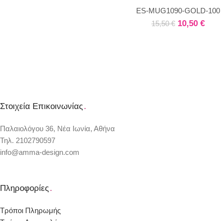
Φωτιστικά
ES-MUG1090-GOLD-100
Παιδικά Φορμάκια
10,50
€
15,50
€
Μπουκάλια
Μπρελόκ
Πάνινες Τσάντες
Πέτρες
Ποτήρι Θερμός
Σημειωματάρια
Τσαντάκια Νεσεσέρ
Στοιχεία Επικοινωνίας
.
Νεογέννητο
Κούπες
Παλαιολόγου 36, Νέα Ιωνία, Αθήνα
Μαξιλαροθήκες
Τηλ. 2102790597
info@amma-design.com
Πληροφορίες
.
Τρόποι Πληρωμής