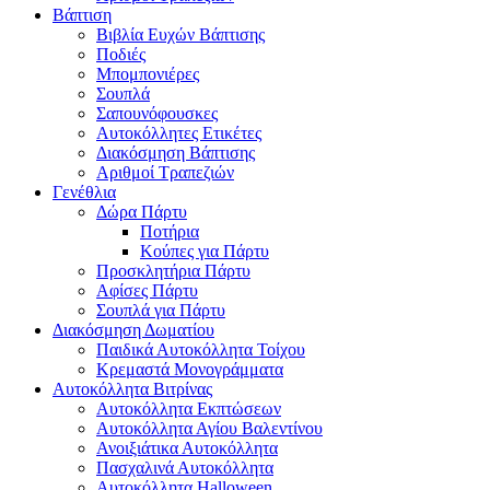
Βάπτιση
Βιβλία Ευχών Βάπτισης
Ποδιές
Μπομπονιέρες
Σουπλά
Σαπουνόφουσκες
Αυτοκόλλητες Ετικέτες
Διακόσμηση Βάπτισης
Αριθμοί Τραπεζιών
Γενέθλια
Δώρα Πάρτυ
Ποτήρια
Κούπες για Πάρτυ
Προσκλητήρια Πάρτυ
Αφίσες Πάρτυ
Σουπλά για Πάρτυ
Διακόσμηση Δωματίου
Παιδικά Αυτοκόλλητα Τοίχου
Κρεμαστά Μονογράμματα
Αυτοκόλλητα Βιτρίνας
Αυτοκόλλητα Εκπτώσεων
Αυτοκόλλητα Αγίου Βαλεντίνου
Ανοιξιάτικα Αυτοκόλλητα
Πασχαλινά Αυτοκόλλητα
Αυτοκόλλητα Halloween