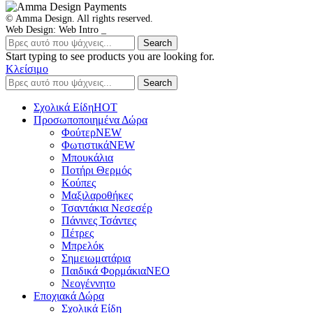
© Amma Design. All rights reserved.
Web Design: Web Intro _
Search
Start typing to see products you are looking for.
Κλείσιμο
Search
Σχολικά Είδη
ΗΟΤ
Προσωποποιημένα Δώρα
Φούτερ
NEW
Φωτιστικά
NEW
Μπουκάλια
Ποτήρι Θερμός
Κούπες
Μαξιλαροθήκες
Τσαντάκια Νεσεσέρ
Πάνινες Τσάντες
Πέτρες
Μπρελόκ
Σημειωματάρια
Παιδικά Φορμάκια
NEO
Νεογέννητο
Εποχιακά Δώρα
Σχολικά Είδη