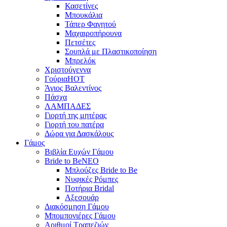
Κασετίνες
Μπουκάλια
Τάπερ Φαγητού
Μαχαιροπήρουνα
Πετσέτες
Σουπλά με Πλαστικοποίηση
Μπρελόκ
Χριστούγεννα
Γούρια
HOT
Άγιος Βαλεντίνος
Πάσχα
ΛΑΜΠΑΔΕΣ
Γιορτή της μητέρας
Γιορτή του πατέρα
Δώρα για Δασκάλους
Γάμος
Βιβλία Ευχών Γάμου
Bride to Be
NEO
Μπλούζες Bride to Be
Νυφικές Ρόμπες
Ποτήρια Bridal
Αξεσουάρ
Διακόσμηση Γάμου
Μπομπονιέρες Γάμου
Αριθμοί Τραπεζιών