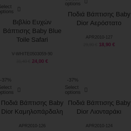
options
Select
options
Ποδιά Βάπτισης Baby
Βιβλίο Ευχών
Dior Αερόστατο
Βάπτισης Baby Blue
APR2010-127
Toile Safari
18,90
€
29,90
€
V-WHITE0503059-90
24,00
€
31,40
€
-37%
-37%
Select
Select
options
options
Ποδιά Βάπτισης Baby
Ποδιά Βάπτισης Baby
Dior Καμηλοπάρδαλη
Dior Λιονταράκι
APR2010-126
APR2010-124