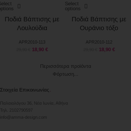
Select
Select
options
options
Ποδιά Βάπτισης με
Ποδιά Βάπτισης με
Λουλούδια
Ουράνιο τόξο
APR2010-113
APR2010-112
18,90
€
18,90
€
29,90
€
29,90
€
Περισσότερα προϊόντα
Φόρτωση...
Στοιχεία Επικοινωνίας
.
Παλαιολόγου 36, Νέα Ιωνία, Αθήνα
Τηλ. 2102790597
info@amma-design.com