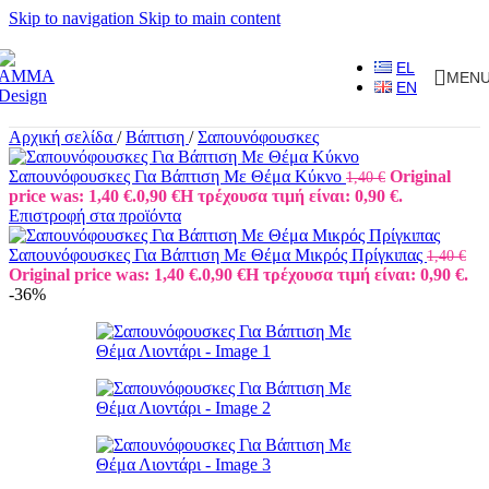
Skip to navigation
Skip to main content
EL
MEN
EN
Αρχική σελίδα
/
Βάπτιση
/
Σαπουνόφουσκες
Σαπουνόφουσκες Για Βάπτιση Με Θέμα Κύκνο
Original
1,40
€
price was: 1,40 €.
0,90
€
Η τρέχουσα τιμή είναι: 0,90 €.
Επιστροφή στα προϊόντα
Σαπουνόφουσκες Για Βάπτιση Με Θέμα Μικρός Πρίγκιπας
1,40
€
Original price was: 1,40 €.
0,90
€
Η τρέχουσα τιμή είναι: 0,90 €.
-36%