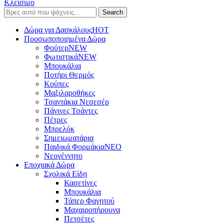
Κλείσιμο
Search
Δώρα για Δασκάλους
HOT
Προσωποποιημένα Δώρα
Φούτερ
NEW
Φωτιστικά
NEW
Μπουκάλια
Ποτήρι Θερμός
Κούπες
Μαξιλαροθήκες
Τσαντάκια Νεσεσέρ
Πάνινες Τσάντες
Πέτρες
Μπρελόκ
Σημειωματάρια
Παιδικά Φορμάκια
NEO
Νεογέννητο
Εποχιακά Δώρα
Σχολικά Είδη
Κασετίνες
Μπουκάλια
Τάπερ Φαγητού
Μαχαιροπήρουνα
Πετσέτες