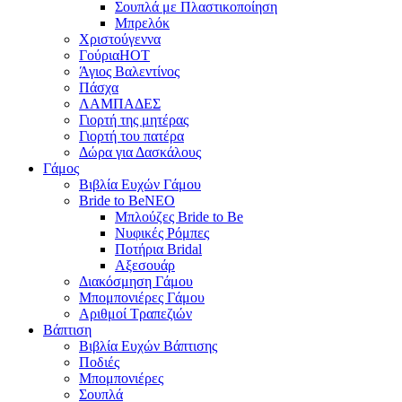
Σουπλά με Πλαστικοποίηση
Μπρελόκ
Χριστούγεννα
Γούρια
HOT
Άγιος Βαλεντίνος
Πάσχα
ΛΑΜΠΑΔΕΣ
Γιορτή της μητέρας
Γιορτή του πατέρα
Δώρα για Δασκάλους
Γάμος
Βιβλία Ευχών Γάμου
Bride to Be
NEO
Μπλούζες Bride to Be
Νυφικές Ρόμπες
Ποτήρια Bridal
Αξεσουάρ
Διακόσμηση Γάμου
Μπομπονιέρες Γάμου
Αριθμοί Τραπεζιών
Βάπτιση
Βιβλία Ευχών Βάπτισης
Ποδιές
Μπομπονιέρες
Σουπλά