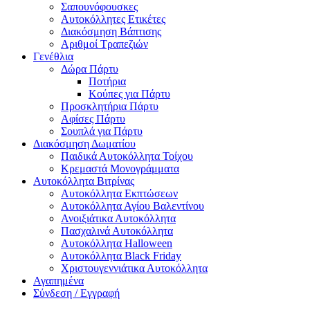
Σαπουνόφουσκες
Αυτοκόλλητες Ετικέτες
Διακόσμηση Βάπτισης
Αριθμοί Τραπεζιών
Γενέθλια
Δώρα Πάρτυ
Ποτήρια
Κούπες για Πάρτυ
Προσκλητήρια Πάρτυ
Αφίσες Πάρτυ
Σουπλά για Πάρτυ
Διακόσμηση Δωματίου
Παιδικά Αυτοκόλλητα Τοίχου
Κρεμαστά Μονογράμματα
Αυτοκόλλητα Βιτρίνας
Αυτοκόλλητα Εκπτώσεων
Αυτοκόλλητα Αγίου Βαλεντίνου
Ανοιξιάτικα Αυτοκόλλητα
Πασχαλινά Αυτοκόλλητα
Αυτοκόλλητα Halloween
Αυτοκόλλητα Black Friday
Χριστουγεννιάτικα Αυτοκόλλητα
Αγαπημένα
Σύνδεση / Εγγραφή