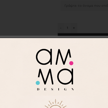
-
+
Προσθήκη στα αγαπημ
Κωδικός προϊόντος:
APR2
Κατηγορίες:
Βάπτιση
,
Ποδ
Save
ΠΕΡΙΓΡΑΦΉ