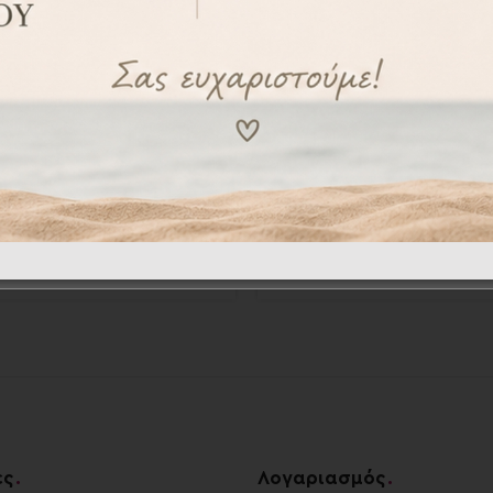
-37%
διά Βάπτισης με
Ποδιά Βάπτισης Ελεφ
αμηλοπάρδαλη
Νονά μου
APR2010-15
APR2010-10
18,90
€
18,90
29,90
€
29,90
€
ες
.
Λογαριασμός
.