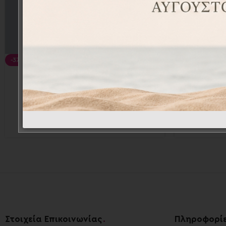
-37%
-37%
Ποδιά Βάπτισης Νονάς με
Πο
Αστέρια
Κ
APR2010-18
18,90
€
29,90
€
Στοιχεία Επικοινωνίας
.
Πληροφορί