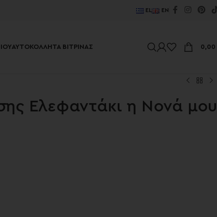
EL
EN
ΊΟΥ
ΑΥΤΟΚΌΛΛΗΤΑ ΒΙΤΡΊΝΑΣ
0,0
σης Ελεφαντάκι η Νονά μου