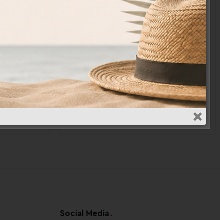
-37%
αντάκι η
Ποδιά Βάπτισης Γοργόνα
APR2010-3
18,90
€
29,90
€
€
Social Media
.