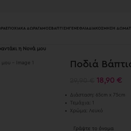
ΡΑ
ΕΠΟΧΙΑΚΆ ΔΏΡΑ
ΓΆΜΟΣ
ΒΆΠΤΙΣΗ
ΓΕΝΈΘΛΙΑ
ΔΙΑΚΌΣΜΗΣΗ ΔΩΜΑΤ
φαντάκι η Νονά μου
Ποδιά Βάπτι
18,90
€
29,90
€
Διάσταση: 65cm x 75cm
Τεμάχια: 1
Χρώμα: Λευκό
Γράψτε το όνομα