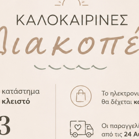
 από το AMMA design για εσάς!
χεδίων για την ξεχωριστή αυτή ημέρα.
 σας σχέδιο / θεματικό βάπτισης κατόπιν συνεννόηση