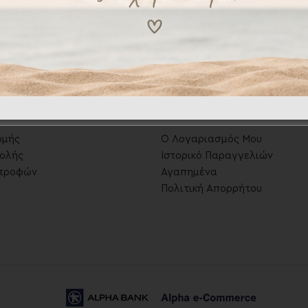
ες
.
Λογαριασμός
.
ωμής
Ο Λογαριασμός Μου
ολής
Ιστορικό Παραγγελιών
στροφών
Αγαπημένα
Πολιτική Απορρήτου