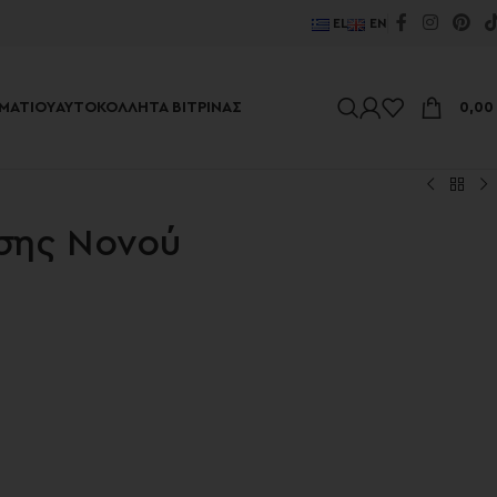
EL
EN
ΜΑΤΊΟΥ
ΑΥΤΟΚΌΛΛΗΤΑ ΒΙΤΡΊΝΑΣ
0,0
σης Νονού