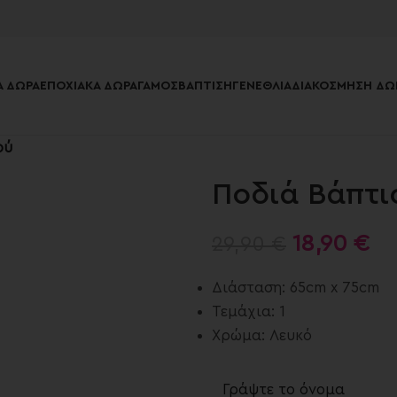
 ΔΏΡΑ
ΕΠΟΧΙΑΚΆ ΔΏΡΑ
ΓΆΜΟΣ
ΒΆΠΤΙΣΗ
ΓΕΝΈΘΛΙΑ
ΔΙΑΚΌΣΜΗΣΗ ΔΩ
ού
Ποδιά Βάπτι
18,90
€
29,90
€
Διάσταση: 65cm x 75cm
Τεμάχια: 1
Χρώμα: Λευκό
Γράψτε το όνομα