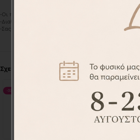
-Οι ποδιές σχεδιάζονται και τυπώνονται αποκλειστικά
-Διαθέτουμε μια μεγάλη ποικιλία προσωποποιημένων σ
-Σας παρέχουμε την δυνατότητα να τυπώσουμε το δικό
Σχετικά προϊόντα
-37%
-37%
Ποδιά Βάπτισης Νονού με Μπλε
Ποδιά Βά
Μάτι
APR2010-22
18,90
€
29,90
€