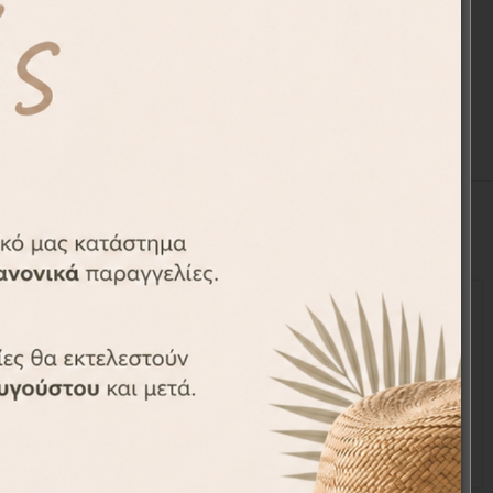
ς.
-37%
νού με
Ποδιά Βάπτισης με Λιονταράκι
APR2010-12
18,90
€
29,90
€
€