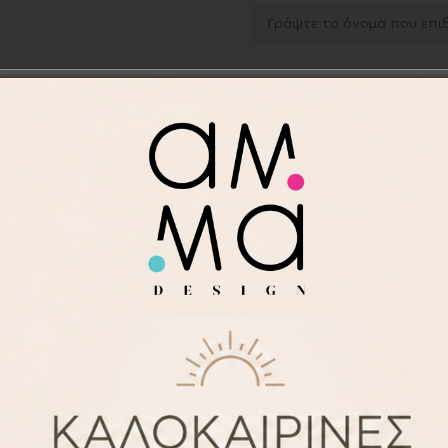
-
+
Προσθήκη στα αγαπημ
Κωδικός προϊόντος:
APR2
Κατηγορίες:
Βάπτιση
,
Ποδ
Save
ΠΕΡΙΓΡΑΦΉ