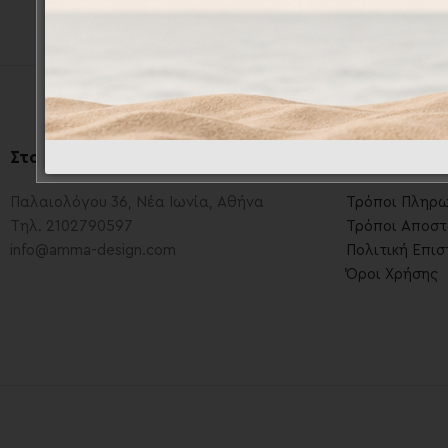
Στοιχεία Επικοινωνίας
.
Πληροφορί
Παλαιολόγου 36, Νέα Ιωνία, Αθήνα
Τρόποι Πληρ
Τηλ. 2102790597
Τρόποι Αποστ
info@amma-design.com
Πολιτική Επι
Όροι Χρήσης