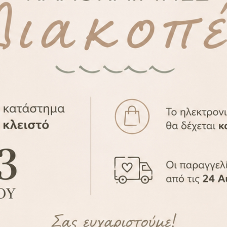
 από το AMMA design για εσάς!
χεδίων για την ξεχωριστή αυτή ημέρα.
 σας σχέδιο / θεματικό βάπτισης κατόπιν συνεννόηση
-37%
πτισης Νονάς με Μπλε
Ποδιά Βάπτισης Νο
Μάτι
Αστέρια
APR2010-21
APR2010-17
18,90
€
18,90
29,90
€
29,90
€