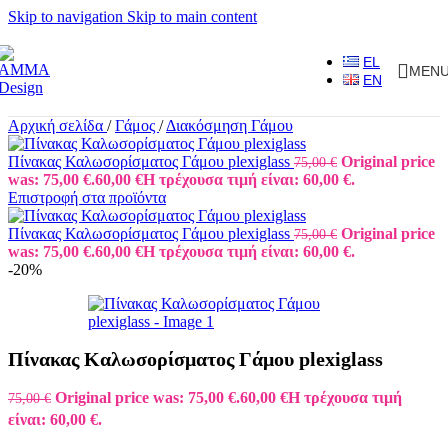
Skip to navigation
Skip to main content
EL
MEN
EN
Αρχική σελίδα
/
Γάμος
/
Διακόσμηση Γάμου
Πίνακας Καλωσορίσματος Γάμου plexiglass
Original price
75,00
€
was: 75,00 €.
60,00
€
Η τρέχουσα τιμή είναι: 60,00 €.
Επιστροφή στα προϊόντα
Πίνακας Καλωσορίσματος Γάμου plexiglass
Original price
75,00
€
was: 75,00 €.
60,00
€
Η τρέχουσα τιμή είναι: 60,00 €.
-20%
Πίνακας Καλωσορίσματος Γάμου plexiglass
Original price was: 75,00 €.
60,00
€
Η τρέχουσα τιμή
75,00
€
είναι: 60,00 €.