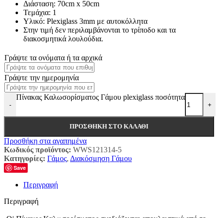
Διάσταση: 70cm x 50cm
Τεμάχια: 1
Υλικό: Plexiglass 3mm με αυτοκόλλητα
Στην τιμή δεν περιλαμβάνονται το τρίποδο και τα
διακοσμητικά λουλούδια.
Γράψτε τα ονόματα ή τα αρχικά
Γράψτε την ημερομηνία
Πίνακας Καλωσορίσματος Γάμου plexiglass ποσότητα
-
+
ΠΡΟΣΘΉΚΗ ΣΤΟ ΚΑΛΆΘΙ
Προσθήκη στα αγαπημένα
Κωδικός προϊόντος:
WWS121314-5
Κατηγορίες:
Γάμος
,
Διακόσμηση Γάμου
Save
Περιγραφή
Περιγραφή