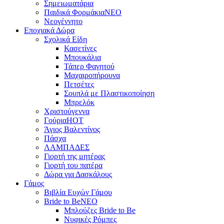
Σημειωματάρια
Παιδικά Φορμάκια
NEO
Νεογέννητο
Εποχιακά Δώρα
Σχολικά Είδη
Κασετίνες
Μπουκάλια
Τάπερ Φαγητού
Μαχαιροπήρουνα
Πετσέτες
Σουπλά με Πλαστικοποίηση
Μπρελόκ
Χριστούγεννα
Γούρια
HOT
Άγιος Βαλεντίνος
Πάσχα
ΛΑΜΠΑΔΕΣ
Γιορτή της μητέρας
Γιορτή του πατέρα
Δώρα για Δασκάλους
Γάμος
Βιβλία Ευχών Γάμου
Bride to Be
NEO
Μπλούζες Bride to Be
Νυφικές Ρόμπες