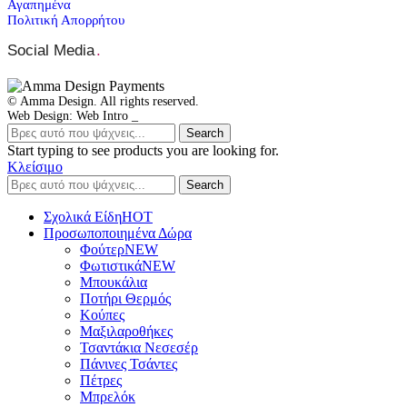
Αγαπημένα
Πολιτική Απορρήτου
Social Media
.
© Amma Design. All rights reserved.
Web Design: Web Intro _
Search
Start typing to see products you are looking for.
Κλείσιμο
Search
Σχολικά Είδη
ΗΟΤ
Προσωποποιημένα Δώρα
Φούτερ
NEW
Φωτιστικά
NEW
Μπουκάλια
Ποτήρι Θερμός
Κούπες
Μαξιλαροθήκες
Τσαντάκια Νεσεσέρ
Πάνινες Τσάντες
Πέτρες
Μπρελόκ