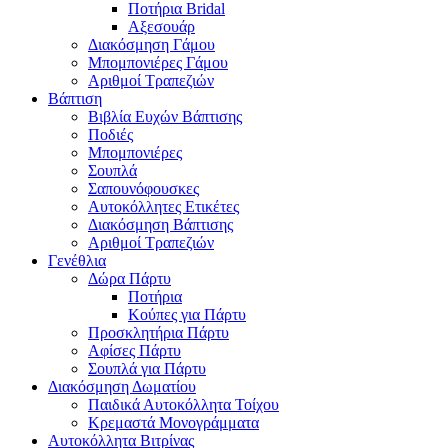
Ποτήρια Bridal
Αξεσουάρ
Διακόσμηση Γάμου
Μπομπονιέρες Γάμου
Αριθμοί Τραπεζιών
Βάπτιση
Βιβλία Ευχών Βάπτισης
Ποδιές
Μπομπονιέρες
Σουπλά
Σαπουνόφουσκες
Αυτοκόλλητες Ετικέτες
Διακόσμηση Βάπτισης
Αριθμοί Τραπεζιών
Γενέθλια
Δώρα Πάρτυ
Ποτήρια
Κούπες για Πάρτυ
Προσκλητήρια Πάρτυ
Αφίσες Πάρτυ
Σουπλά για Πάρτυ
Διακόσμηση Δωματίου
Παιδικά Αυτοκόλλητα Τοίχου
Κρεμαστά Μονογράμματα
Αυτοκόλλητα Βιτρίνας