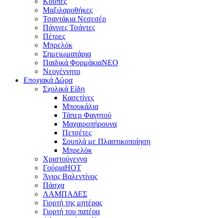
Κούπες
Μαξιλαροθήκες
Τσαντάκια Νεσεσέρ
Πάνινες Τσάντες
Πέτρες
Μπρελόκ
Σημειωματάρια
Παιδικά Φορμάκια
NEO
Νεογέννητο
Εποχιακά Δώρα
Σχολικά Είδη
Κασετίνες
Μπουκάλια
Τάπερ Φαγητού
Μαχαιροπήρουνα
Πετσέτες
Σουπλά με Πλαστικοποίηση
Μπρελόκ
Χριστούγεννα
Γούρια
HOT
Άγιος Βαλεντίνος
Πάσχα
ΛΑΜΠΑΔΕΣ
Γιορτή της μητέρας
Γιορτή του πατέρα