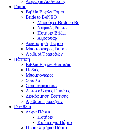
Δώρα για Δασκάλους
Γάμος
Βιβλία Ευχών Γάμου
Bride to Be
NEO
Μπλούζες Bride to Be
Νυφικές Ρόμπες
Ποτήρια Bridal
Αξεσουάρ
Διακόσμηση Γάμου
Μπομπονιέρες Γάμου
Αριθμοί Τραπεζιών
Βάπτιση
Βιβλία Ευχών Βάπτισης
Ποδιές
Μπομπονιέρες
Σουπλά
Σαπουνόφουσκες
Αυτοκόλλητες Ετικέτες
Διακόσμηση Βάπτισης
Αριθμοί Τραπεζιών
Γενέθλια
Δώρα Πάρτυ
Ποτήρια
Κούπες για Πάρτυ
Προσκλητήρια Πάρτυ