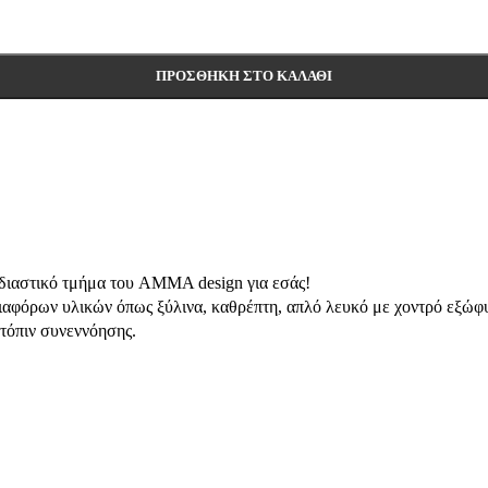
ΠΡΟΣΘΉΚΗ ΣΤΟ ΚΑΛΆΘΙ
χεδιαστικό τμήμα του AMMA design για εσάς!
ιαφόρων υλικών όπως ξύλινα, καθρέπτη, απλό λευκό με χοντρό εξώφυ
ατόπιν συνεννόησης.