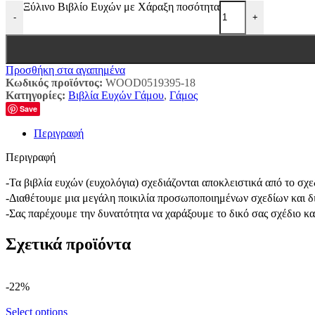
Ξύλινο Βιβλίο Ευχών με Χάραξη ποσότητα
-
+
Προσθήκη στα αγαπημένα
Κωδικός προϊόντος:
WOOD0519395-18
Κατηγορίες:
Βιβλία Ευχών Γάμου
,
Γάμος
Save
Περιγραφή
Περιγραφή
-Τα βιβλία ευχών (ευχολόγια) σχεδιάζονται αποκλειστικά από το σ
-Διαθέτουμε μια μεγάλη ποικιλία προσωποποιημένων σχεδίων και δ
-Σας παρέχουμε την δυνατότητα να χαράξουμε το δικό σας σχέδιο κ
Σχετικά προϊόντα
-22%
Select options