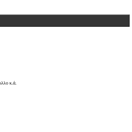
λλο κ.ά.