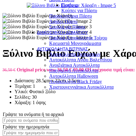
Ποτήρια
Κούπες για Πάρτυ
Προσκλητήρια Πάρτυ
Αφίσες Πάρτυ
Σουπλά για Πάρτυ
ΔΙΑΚΌΣΜΗΣΗ ΔΩΜΑΤΊΟΥ
Παιδικά Αυτοκόλλητα Τοίχου
Κρεμαστά Μονογράμματα
ΑΥΤΟΚΌΛΛΗΤΑ ΒΙΤΡΊΝΑΣ
Ξύλινο Βιβλίο Ευχών με Χάρ
Αυτοκόλλητα Εκπτώσεων
Αυτοκόλλητα Αγίου Βαλεντίνου
Ανοιξιάτικα Αυτοκόλλητα
Original price was: 36,50 €.
30,00
€
Η τρέχουσα τιμή είναι: 
36,50
€
Πασχαλινά Αυτοκόλλητα
Αυτοκόλλητα Halloween
Διάσταση: 28.5cm x 22cm, 2.5cm
Αυτοκόλλητα Black Friday
Τεμάχια: 1
Χριστουγεννιάτικα Αυτοκόλλητα
Υλικό: Φυσικό Ξύλο
Σελίδες: 30
Χάραξη: 1 όψης
Γράψτε τα ονόματα ή τα αρχικά
Γράψτε την ημερομηνία