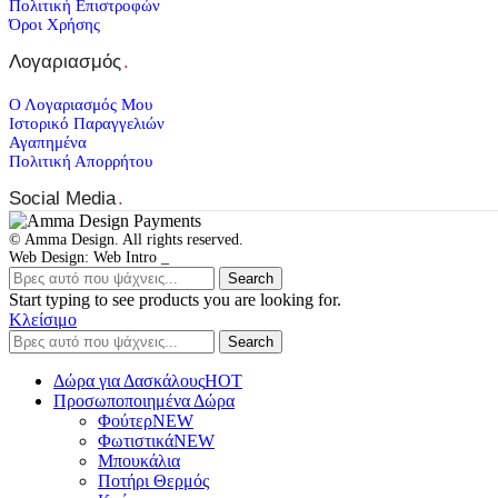
Πολιτική Επιστροφών
Όροι Χρήσης
Λογαριασμός
.
Ο Λογαριασμός Μου
Ιστορικό Παραγγελιών
Αγαπημένα
Πολιτική Απορρήτου
Social Media
.
© Amma Design. All rights reserved.
Web Design: Web Intro _
Search
Start typing to see products you are looking for.
Κλείσιμο
Search
Δώρα για Δασκάλους
HOT
Προσωποποιημένα Δώρα
Φούτερ
NEW
Φωτιστικά
NEW
Μπουκάλια
Ποτήρι Θερμός