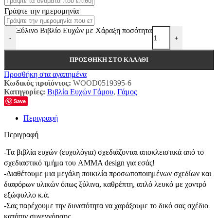
Γράψτε την ημερομηνία
Ξύλινο Βιβλίο Ευχών με Χάραξη ποσότητα
-
+
ΠΡΟΣΘΉΚΗ ΣΤΟ ΚΑΛΆΘΙ
Προσθήκη στα αγαπημένα
Κωδικός προϊόντος:
WOOD0519395-6
Κατηγορίες:
Βιβλία Ευχών Γάμου
,
Γάμος
Save
Περιγραφή
Περιγραφή
-Τα βιβλία ευχών (ευχολόγια) σχεδιάζονται αποκλειστικά από το
σχεδιαστικό τμήμα του AMMA design για εσάς!
-Διαθέτουμε μια μεγάλη ποικιλία προσωποποιημένων σχεδίων και
διαφόρων υλικών όπως ξύλινα, καθρέπτη, απλό λευκό με χοντρό
εξώφυλλο κ.ά.
-Σας παρέχουμε την δυνατότητα να χαράξουμε το δικό σας σχέδιο
κατόπιν συνεννόησης.