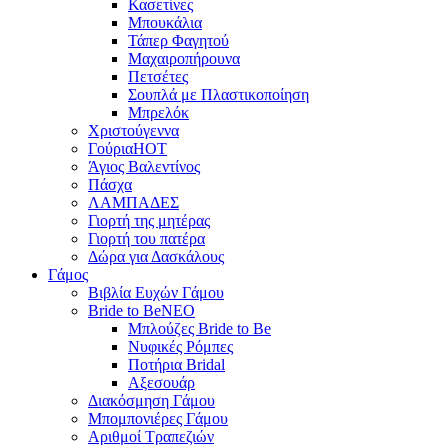
Κασετίνες
Μπουκάλια
Τάπερ Φαγητού
Μαχαιροπήρουνα
Πετσέτες
Σουπλά με Πλαστικοποίηση
Μπρελόκ
Χριστούγεννα
Γούρια
HOT
Άγιος Βαλεντίνος
Πάσχα
ΛΑΜΠΑΔΕΣ
Γιορτή της μητέρας
Γιορτή του πατέρα
Δώρα για Δασκάλους
Γάμος
Βιβλία Ευχών Γάμου
Bride to Be
NEO
Μπλούζες Bride to Be
Νυφικές Ρόμπες
Ποτήρια Bridal
Αξεσουάρ
Διακόσμηση Γάμου
Μπομπονιέρες Γάμου
Αριθμοί Τραπεζιών