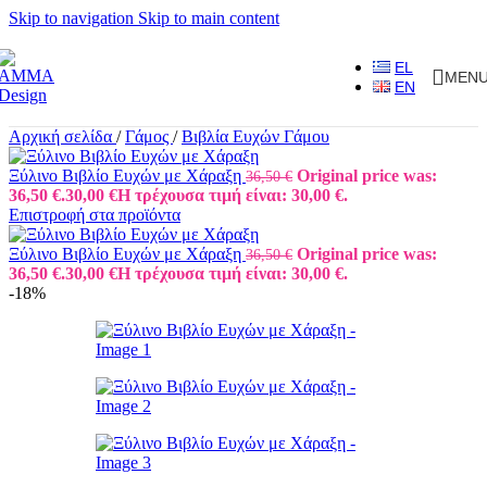
Skip to navigation
Skip to main content
EL
MEN
EN
Αρχική σελίδα
/
Γάμος
/
Βιβλία Ευχών Γάμου
Ξύλινο Βιβλίο Ευχών με Χάραξη
Original price was:
36,50
€
36,50 €.
30,00
€
Η τρέχουσα τιμή είναι: 30,00 €.
Επιστροφή στα προϊόντα
Ξύλινο Βιβλίο Ευχών με Χάραξη
Original price was:
36,50
€
36,50 €.
30,00
€
Η τρέχουσα τιμή είναι: 30,00 €.
-18%