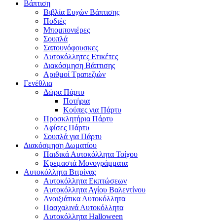
Βάπτιση
Βιβλία Ευχών Βάπτισης
Ποδιές
Μπομπονιέρες
Σουπλά
Σαπουνόφουσκες
Αυτοκόλλητες Ετικέτες
Διακόσμηση Βάπτισης
Αριθμοί Τραπεζιών
Γενέθλια
Δώρα Πάρτυ
Ποτήρια
Κούπες για Πάρτυ
Προσκλητήρια Πάρτυ
Αφίσες Πάρτυ
Σουπλά για Πάρτυ
Διακόσμηση Δωματίου
Παιδικά Αυτοκόλλητα Τοίχου
Κρεμαστά Μονογράμματα
Αυτοκόλλητα Βιτρίνας
Αυτοκόλλητα Εκπτώσεων
Αυτοκόλλητα Αγίου Βαλεντίνου
Ανοιξιάτικα Αυτοκόλλητα
Πασχαλινά Αυτοκόλλητα
Αυτοκόλλητα Halloween