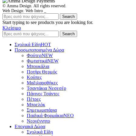
© Amma Design. All rights reserved.
Web Design: Web Intro _
Search
Start typing to see products you are looking for.
Κλείσιμο
Search
Σχολικά Είδη
ΗΟΤ
Προσωποποιημένα Δώρα
Φούτερ
NEW
Φωτιστικά
NEW
Μπουκάλια
Ποτήρι Θερμός
Κούπες
Μαξιλαροθήκες
Τσαντάκια Νεσεσέρ
Πάνινες Τσάντες
Πέτρες
Μπρελόκ
Σημειωματάρια
Παιδικά Φορμάκια
NEO
Νεογέννητο
Εποχιακά Δώρα
Σχολικά Είδη