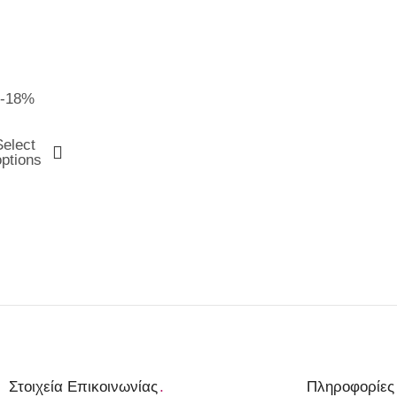
-18%
Select
options
Στοιχεία Επικοινωνίας
.
Πληροφορίες