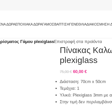
ΝΑ ΔΏΡΑ
ΕΠΟΧΙΑΚΆ ΔΏΡΑ
ΓΆΜΟΣ
ΒΆΠΤΙΣΗ
ΓΕΝΈΘΛΙΑ
ΔΙΑΚΌΣΜΗΣΗ 
ρίσματος Γάμου plexiglass
Επιστροφή στα προϊόντα
Πίνακας Καλ
plexiglass
60,00
€
75,00
€
Διάσταση: 70cm x 50cm
Τεμάχια: 1
Υλικό: Plexiglass 3mm με 
Στην τιμή δεν περιλαμβάνον