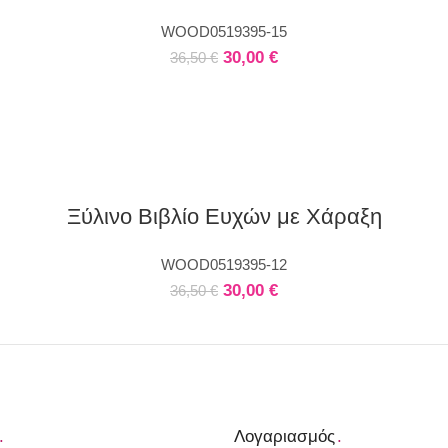
WOOD0519395-15
30,00
€
36,50
€
Ξύλινο Βιβλίο Ευχών με Χάραξη
WOOD0519395-12
30,00
€
36,50
€
.
Λογαριασμός
.