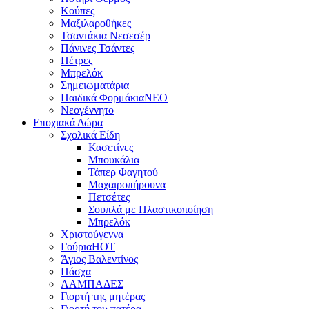
Κούπες
Μαξιλαροθήκες
Τσαντάκια Νεσεσέρ
Πάνινες Τσάντες
Πέτρες
Μπρελόκ
Σημειωματάρια
Παιδικά Φορμάκια
NEO
Νεογέννητο
Εποχιακά Δώρα
Σχολικά Είδη
Κασετίνες
Μπουκάλια
Τάπερ Φαγητού
Μαχαιροπήρουνα
Πετσέτες
Σουπλά με Πλαστικοποίηση
Μπρελόκ
Χριστούγεννα
Γούρια
HOT
Άγιος Βαλεντίνος
Πάσχα
ΛΑΜΠΑΔΕΣ
Γιορτή της μητέρας
Γιορτή του πατέρα