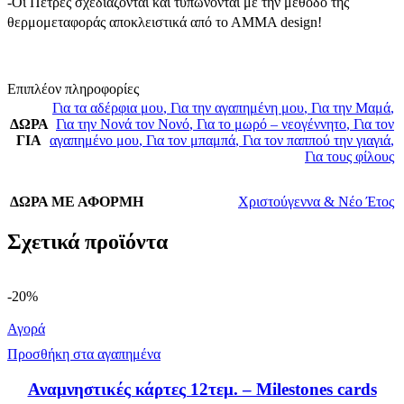
-Οι Πέτρες σχεδιάζονται και τυπώνονται με την μέθοδο της
θερμομεταφοράς αποκλειστικά από το ΑΜΜΑ design!
Επιπλέον πληροφορίες
Για τα αδέρφια μου
,
Για την αγαπημένη μου
,
Για την Μαμά
,
ΔΩΡΑ
Για την Νονά τον Νονό
,
Για το μωρό – νεογέννητο
,
Για τον
ΓΙΑ
αγαπημένο μου
,
Για τον μπαμπά
,
Για τον παππού την γιαγιά
,
Για τους φίλους
ΔΩΡΑ ΜΕ ΑΦΟΡΜΗ
Χριστούγεννα & Νέο Έτος
Σχετικά προϊόντα
-20%
Αγορά
Προσθήκη στα αγαπημένα
Αναμνηστικές κάρτες 12τεμ. – Milestones cards