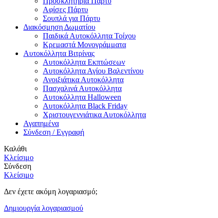
Προσκλητήρια Πάρτυ
Αφίσες Πάρτυ
Σουπλά για Πάρτυ
Διακόσμηση Δωματίου
Παιδικά Αυτοκόλλητα Τοίχου
Κρεμαστά Μονογράμματα
Αυτοκόλλητα Βιτρίνας
Αυτοκόλλητα Εκπτώσεων
Αυτοκόλλητα Αγίου Βαλεντίνου
Ανοιξιάτικα Αυτοκόλλητα
Πασχαλινά Αυτοκόλλητα
Αυτοκόλλητα Halloween
Αυτοκόλλητα Black Friday
Χριστουγεννιάτικα Αυτοκόλλητα
Αγαπημένα
Σύνδεση / Εγγραφή
Καλάθι
Κλείσιμο
Σύνδεση
Κλείσιμο
Δεν έχετε ακόμη λογαριασμό;
Δημιουργία λογαριασμού