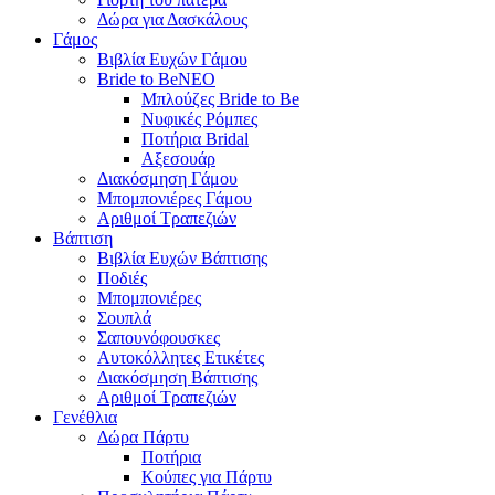
Δώρα για Δασκάλους
Γάμος
Βιβλία Ευχών Γάμου
Bride to Be
NEO
Μπλούζες Bride to Be
Νυφικές Ρόμπες
Ποτήρια Bridal
Αξεσουάρ
Διακόσμηση Γάμου
Μπομπονιέρες Γάμου
Αριθμοί Τραπεζιών
Βάπτιση
Βιβλία Ευχών Βάπτισης
Ποδιές
Μπομπονιέρες
Σουπλά
Σαπουνόφουσκες
Αυτοκόλλητες Ετικέτες
Διακόσμηση Βάπτισης
Αριθμοί Τραπεζιών
Γενέθλια
Δώρα Πάρτυ
Ποτήρια
Κούπες για Πάρτυ