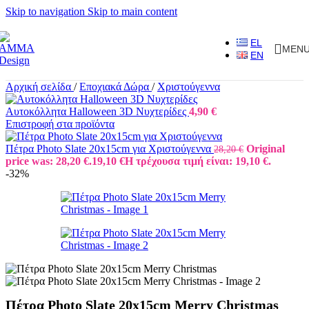
Skip to navigation
Skip to main content
EL
MEN
EN
Αρχική σελίδα
/
Εποχιακά Δώρα
/
Χριστούγεννα
Αυτοκόλλητα Halloween 3D Νυχτερίδες
4,90
€
Επιστροφή στα προϊόντα
Πέτρα Photo Slate 20x15cm για Χριστούγεννα
Original
28,20
€
price was: 28,20 €.
19,10
€
Η τρέχουσα τιμή είναι: 19,10 €.
-32%
Πέτρα Photo Slate 20x15cm Merry Christmas