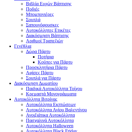
Βιβλία Ευχών Βάπτισης
Ποδιές
Μπομπονιέρες
Σουπλά
Σαπουνόφουσκες
Αυτοκόλλητες Ετικέτες
Διακόσμηση Βάπτισης
Αριθμοί Τραπεζιών
Γενέθλια
Δώρα Πάρτυ
Ποτήρια
Κούπες για Πάρτυ
Προσκλητήρια Πάρτυ
Αφίσες Πάρτυ
Σουπλά για Πάρτυ
Διακόσμηση Δωματίου
Παιδικά Αυτοκόλλητα Τοίχου
Κρεμαστά Μονογράμματα
Αυτοκόλλητα Βιτρίνας
Αυτοκόλλητα Εκπτώσεων
Αυτοκόλλητα Αγίου Βαλεντίνου
Ανοιξιάτικα Αυτοκόλλητα
Πασχαλινά Αυτοκόλλητα
Αυτοκόλλητα Halloween
Αυτοκόλλητα Black Friday