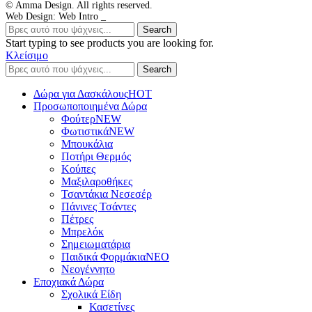
© Amma Design. All rights reserved.
Web Design: Web Intro _
Search
Start typing to see products you are looking for.
Κλείσιμο
Search
Δώρα για Δασκάλους
HOT
Προσωποποιημένα Δώρα
Φούτερ
NEW
Φωτιστικά
NEW
Μπουκάλια
Ποτήρι Θερμός
Κούπες
Μαξιλαροθήκες
Τσαντάκια Νεσεσέρ
Πάνινες Τσάντες
Πέτρες
Μπρελόκ
Σημειωματάρια
Παιδικά Φορμάκια
NEO
Νεογέννητο
Εποχιακά Δώρα
Σχολικά Είδη
Κασετίνες