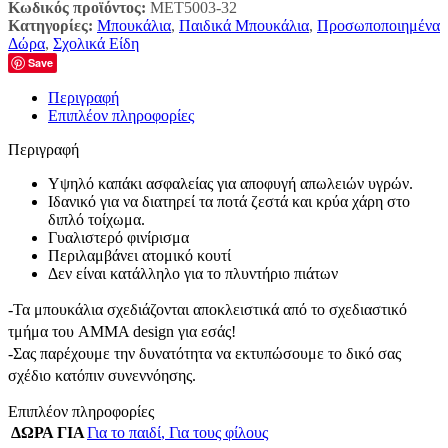
Κωδικός προϊόντος:
MET5003-32
Κατηγορίες:
Μπουκάλια
,
Παιδικά Μπουκάλια
,
Προσωποποιημένα
Δώρα
,
Σχολικά Είδη
Save
Περιγραφή
Επιπλέον πληροφορίες
Περιγραφή
Υψηλό καπάκι ασφαλείας για αποφυγή απωλειών υγρών.
Ιδανικό για να διατηρεί τα ποτά ζεστά και κρύα χάρη στο
διπλό τοίχωμα.
Γυαλιστερό φινίρισμα
Περιλαμβάνει ατομικό κουτί
Δεν είναι κατάλληλο για το πλυντήριο πιάτων
-Τα μπουκάλια σχεδιάζονται αποκλειστικά από το σχεδιαστικό
τμήμα του AMMA design για εσάς!
-Σας παρέχουμε την δυνατότητα να εκτυπώσουμε το δικό σας
σχέδιο κατόπιν συνεννόησης.
Επιπλέον πληροφορίες
ΔΩΡΑ ΓΙΑ
Για το παιδί
,
Για τους φίλους