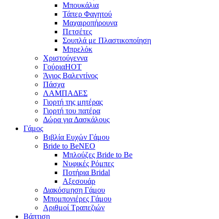
Μπουκάλια
Τάπερ Φαγητού
Μαχαιροπήρουνα
Πετσέτες
Σουπλά με Πλαστικοποίηση
Μπρελόκ
Χριστούγεννα
Γούρια
HOT
Άγιος Βαλεντίνος
Πάσχα
ΛΑΜΠΑΔΕΣ
Γιορτή της μητέρας
Γιορτή του πατέρα
Δώρα για Δασκάλους
Γάμος
Βιβλία Ευχών Γάμου
Bride to Be
NEO
Μπλούζες Bride to Be
Νυφικές Ρόμπες
Ποτήρια Bridal
Αξεσουάρ
Διακόσμηση Γάμου
Μπομπονιέρες Γάμου
Αριθμοί Τραπεζιών
Βάπτιση