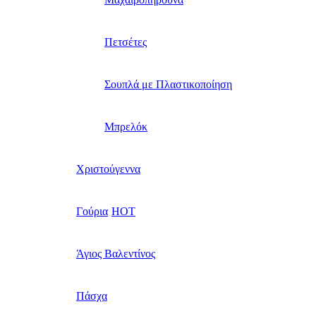
Πετσέτες
Σουπλά με Πλαστικοποίηση
Μπρελόκ
Χριστούγεννα
Γούρια
HOT
Άγιος Βαλεντίνος
Πάσχα