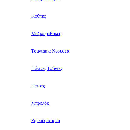
Κούπες
Μαξιλαροθήκες
Τσαντάκια Νεσεσέρ
Πάνινες Τσάντες
Πέτρες
Μπρελόκ
Σημειωματάρια