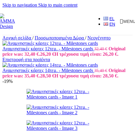
Skip to navigation
Skip to main content
EL
MEN
EN
Αρχική σελίδα
/
Προσωποποιημένα Δώρα
/
Νεογέννητο
Αναμνηστικές κάρτες 12τεμ. - Milestones cards
Original
32,40
€
price was: 32,40 €.
26,20
€
Η τρέχουσα τιμή είναι: 26,20 €.
Επιστροφή στα προϊόντα
Αναμνηστικές κάρτες 14τεμ. - Milestones cards
Original
35,40
€
price was: 35,40 €.
28,50
€
Η τρέχουσα τιμή είναι: 28,50 €.
-19%