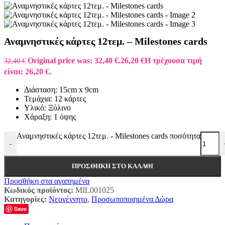
Αναμνηστικές κάρτες 12τεμ. – Milestones cards
Original price was: 32,40 €.
26,20
€
Η τρέχουσα τιμή
32,40
€
είναι: 26,20 €.
Διάσταση: 15cm x 9cm
Τεμάχια: 12 κάρτες
Υλικό: Ξύλινο
Χάραξη: 1 όψης
Αναμνηστικές κάρτες 12τεμ. - Milestones cards ποσότητα
-
ΠΡΟΣΘΉΚΗ ΣΤΟ ΚΑΛΆΘΙ
Προσθήκη στα αγαπημένα
Κωδικός προϊόντος:
MIL001025
Κατηγορίες:
Νεογέννητο
,
Προσωποποιημένα Δώρα
Save