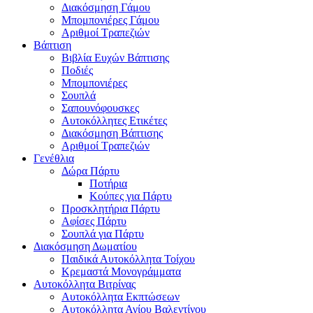
Διακόσμηση Γάμου
Μπομπονιέρες Γάμου
Αριθμοί Τραπεζιών
Βάπτιση
Βιβλία Ευχών Βάπτισης
Ποδιές
Μπομπονιέρες
Σουπλά
Σαπουνόφουσκες
Αυτοκόλλητες Ετικέτες
Διακόσμηση Βάπτισης
Αριθμοί Τραπεζιών
Γενέθλια
Δώρα Πάρτυ
Ποτήρια
Κούπες για Πάρτυ
Προσκλητήρια Πάρτυ
Αφίσες Πάρτυ
Σουπλά για Πάρτυ
Διακόσμηση Δωματίου
Παιδικά Αυτοκόλλητα Τοίχου
Κρεμαστά Μονογράμματα
Αυτοκόλλητα Βιτρίνας
Αυτοκόλλητα Εκπτώσεων
Αυτοκόλλητα Αγίου Βαλεντίνου