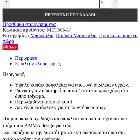
-
+
ΠΡΟΣΘΉΚΗ ΣΤΟ ΚΑΛΆΘΙ
Προσθήκη στα αγαπημένα
Κωδικός προϊόντος:
MET505-14
Κατηγορίες:
Μπουκάλια
,
Παιδικά Μπουκάλια
,
Προσωποποιημένα
Δώρα
Save
Περιγραφή
Επιπλέον πληροφορίες
Περιγραφή
Υψηλό καπάκι ασφαλείας για αποφυγή απωλειών υγρών.
Ιδανικό για να διατηρεί τα ποτά ζεστά και κρύα χάρη στο
διπλό τοίχωμα.
Περιλαμβάνει ατομικό κουτί
Δεν είναι κατάλληλο για το πλυντήριο πιάτων
-Τα μπουκάλια σχεδιάζονται αποκλειστικά από το σχεδιαστικό
τμήμα του AMMA design για εσάς!
-Σας παρέχουμε την δυνατότητα να εκτυπώσουμε το δικό σας
σχέδιο κατόπιν συνεννόησης.