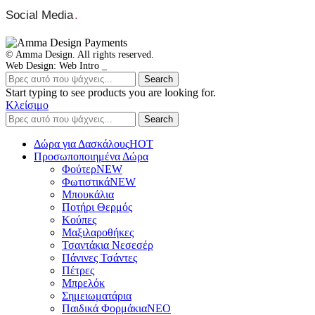
Social Media
.
© Amma Design. All rights reserved.
Web Design: Web Intro _
Search
Start typing to see products you are looking for.
Κλείσιμο
Search
Δώρα για Δασκάλους
HOT
Προσωποποιημένα Δώρα
Φούτερ
NEW
Φωτιστικά
NEW
Μπουκάλια
Ποτήρι Θερμός
Κούπες
Μαξιλαροθήκες
Τσαντάκια Νεσεσέρ
Πάνινες Τσάντες
Πέτρες
Μπρελόκ
Σημειωματάρια
Παιδικά Φορμάκια
NEO