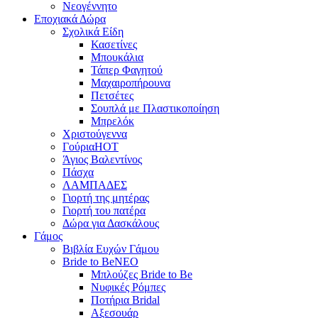
Νεογέννητο
Εποχιακά Δώρα
Σχολικά Είδη
Κασετίνες
Μπουκάλια
Τάπερ Φαγητού
Μαχαιροπήρουνα
Πετσέτες
Σουπλά με Πλαστικοποίηση
Μπρελόκ
Χριστούγεννα
Γούρια
HOT
Άγιος Βαλεντίνος
Πάσχα
ΛΑΜΠΑΔΕΣ
Γιορτή της μητέρας
Γιορτή του πατέρα
Δώρα για Δασκάλους
Γάμος
Βιβλία Ευχών Γάμου
Bride to Be
NEO
Μπλούζες Bride to Be
Νυφικές Ρόμπες
Ποτήρια Bridal
Αξεσουάρ