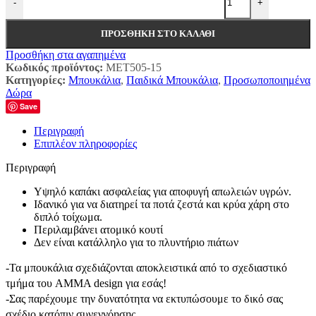
-
+
ΠΡΟΣΘΉΚΗ ΣΤΟ ΚΑΛΆΘΙ
Προσθήκη στα αγαπημένα
Κωδικός προϊόντος:
MET505-15
Κατηγορίες:
Μπουκάλια
,
Παιδικά Μπουκάλια
,
Προσωποποιημένα
Δώρα
Save
Περιγραφή
Επιπλέον πληροφορίες
Περιγραφή
Υψηλό καπάκι ασφαλείας για αποφυγή απωλειών υγρών.
Ιδανικό για να διατηρεί τα ποτά ζεστά και κρύα χάρη στο
διπλό τοίχωμα.
Περιλαμβάνει ατομικό κουτί
Δεν είναι κατάλληλο για το πλυντήριο πιάτων
-Τα μπουκάλια σχεδιάζονται αποκλειστικά από το σχεδιαστικό
τμήμα του AMMA design για εσάς!
-Σας παρέχουμε την δυνατότητα να εκτυπώσουμε το δικό σας
σχέδιο κατόπιν συνεννόησης.