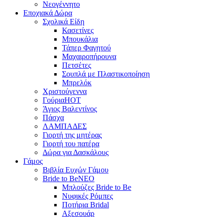
Νεογέννητο
Εποχιακά Δώρα
Σχολικά Είδη
Κασετίνες
Μπουκάλια
Τάπερ Φαγητού
Μαχαιροπήρουνα
Πετσέτες
Σουπλά με Πλαστικοποίηση
Μπρελόκ
Χριστούγεννα
Γούρια
HOT
Άγιος Βαλεντίνος
Πάσχα
ΛΑΜΠΑΔΕΣ
Γιορτή της μητέρας
Γιορτή του πατέρα
Δώρα για Δασκάλους
Γάμος
Βιβλία Ευχών Γάμου
Bride to Be
NEO
Μπλούζες Bride to Be
Νυφικές Ρόμπες
Ποτήρια Bridal
Αξεσουάρ