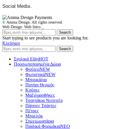
Social Media
.
© Amma Design. All rights reserved.
Web Design: Web Intro _
Search
Start typing to see products you are looking for.
Κλείσιμο
Search
Σχολικά Είδη
ΗΟΤ
Προσωποποιημένα Δώρα
Φούτερ
NEW
Φωτιστικά
NEW
Μπουκάλια
Ποτήρι Θερμός
Κούπες
Μαξιλαροθήκες
Τσαντάκια Νεσεσέρ
Πάνινες Τσάντες
Πέτρες
Μπρελόκ
Σημειωματάρια
Παιδικά Φορμάκια
NEO