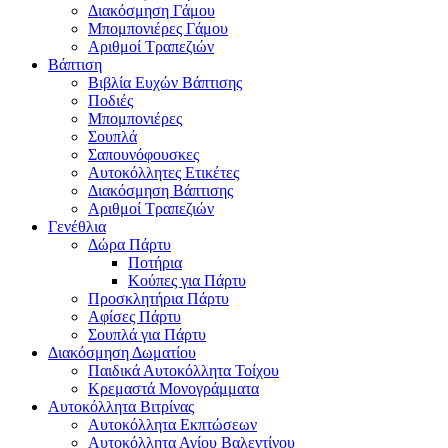
Διακόσμηση Γάμου
Μπομπονιέρες Γάμου
Αριθμοί Τραπεζιών
Βάπτιση
Βιβλία Ευχών Βάπτισης
Ποδιές
Μπομπονιέρες
Σουπλά
Σαπουνόφουσκες
Αυτοκόλλητες Ετικέτες
Διακόσμηση Βάπτισης
Αριθμοί Τραπεζιών
Γενέθλια
Δώρα Πάρτυ
Ποτήρια
Κούπες για Πάρτυ
Προσκλητήρια Πάρτυ
Αφίσες Πάρτυ
Σουπλά για Πάρτυ
Διακόσμηση Δωματίου
Παιδικά Αυτοκόλλητα Τοίχου
Κρεμαστά Μονογράμματα
Αυτοκόλλητα Βιτρίνας
Αυτοκόλλητα Εκπτώσεων
Αυτοκόλλητα Αγίου Βαλεντίνου