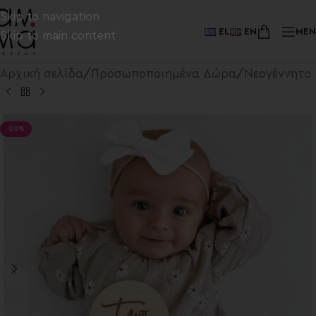
Skip to navigation
EL
EN
ME
Skip to main content
Αρχική σελίδα
/
Προσωποποιημένα Δώρα
/
Νεογέννητο
-20%