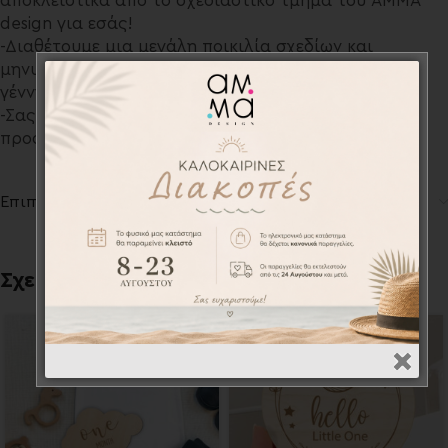
αποκλειστικά από το σχεδιαστικό τμήμα του AMMA
design για εσάς!
-Διαθέτουμε μια μεγάλη ποικιλία σχεδίων και
μηνυμάτων, που κυμαίνονται από την ημέρα της
γέννησης έως το πρώτο τους έτος!
-Σας παρέχουμε την δυνατότητα να γίνουν και
προσωποποιημένα κατόπιν συνεννόησης.
Επιπλέον πληροφορίες
Σχετικά προϊόντα