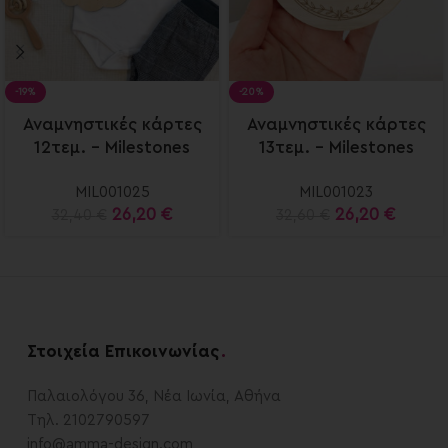
-19%
-20%
Αναμνηστικές κάρτες
Αναμνηστικές κάρτες
12τεμ. – Milestones
13τεμ. – Milestones
cards
cards
MIL001025
MIL001023
26,20
€
26,20
€
32,40
€
32,60
€
Στοιχεία Επικοινωνίας
.
Παλαιολόγου 36, Νέα Ιωνία, Αθήνα
Τηλ. 2102790597
info@amma-design.com