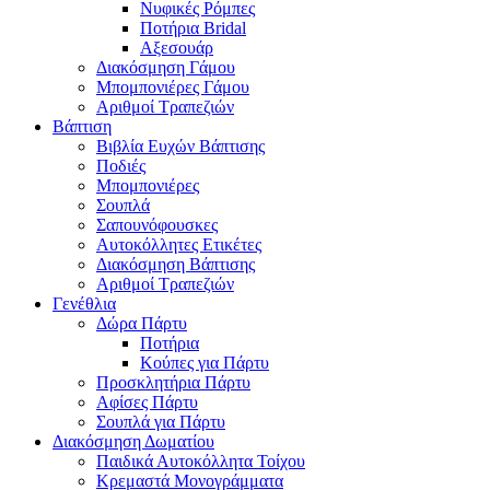
Νυφικές Ρόμπες
Ποτήρια Bridal
Αξεσουάρ
Διακόσμηση Γάμου
Μπομπονιέρες Γάμου
Αριθμοί Τραπεζιών
Βάπτιση
Βιβλία Ευχών Βάπτισης
Ποδιές
Μπομπονιέρες
Σουπλά
Σαπουνόφουσκες
Αυτοκόλλητες Ετικέτες
Διακόσμηση Βάπτισης
Αριθμοί Τραπεζιών
Γενέθλια
Δώρα Πάρτυ
Ποτήρια
Κούπες για Πάρτυ
Προσκλητήρια Πάρτυ
Αφίσες Πάρτυ
Σουπλά για Πάρτυ
Διακόσμηση Δωματίου
Παιδικά Αυτοκόλλητα Τοίχου
Κρεμαστά Μονογράμματα