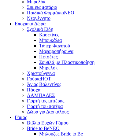
Μπρελόκ
Σημειωματάρια
Παιδικά Φορμάκια
NEO
Νεογέννητο
Εποχιακά Δώρα
Σχολικά Είδη
Κασετίνες
Μπουκάλια
Τάπερ Φαγητού
Μαχαιροπήρουνα
Πετσέτες
Σουπλά με Πλαστικοποίηση
Μπρελόκ
Χριστούγεννα
Γούρια
HOT
Άγιος Βαλεντίνος
Πάσχα
ΛΑΜΠΑΔΕΣ
Γιορτή της μητέρας
Γιορτή του πατέρα
Δώρα για Δασκάλους
Γάμος
Βιβλία Ευχών Γάμου
Bride to Be
NEO
Μπλούζες Bride to Be