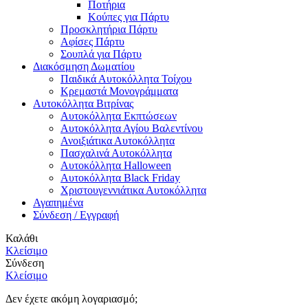
Ποτήρια
Κούπες για Πάρτυ
Προσκλητήρια Πάρτυ
Αφίσες Πάρτυ
Σουπλά για Πάρτυ
Διακόσμηση Δωματίου
Παιδικά Αυτοκόλλητα Τοίχου
Κρεμαστά Μονογράμματα
Αυτοκόλλητα Βιτρίνας
Αυτοκόλλητα Εκπτώσεων
Αυτοκόλλητα Αγίου Βαλεντίνου
Ανοιξιάτικα Αυτοκόλλητα
Πασχαλινά Αυτοκόλλητα
Αυτοκόλλητα Halloween
Αυτοκόλλητα Black Friday
Χριστουγεννιάτικα Αυτοκόλλητα
Αγαπημένα
Σύνδεση / Εγγραφή
Καλάθι
Κλείσιμο
Σύνδεση
Κλείσιμο
Δεν έχετε ακόμη λογαριασμό;