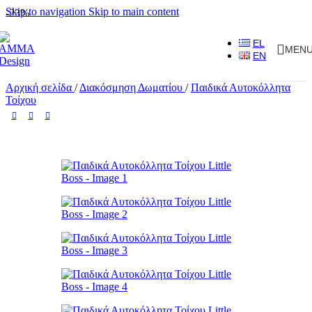
Skip to navigation
Skip to main content
-23%
EL
MEN
EN
Αρχική σελίδα
/
Διακόσμηση Δωματίου
/
Παιδικά Αυτοκόλλητα
Τοίχου