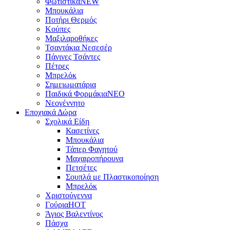
Φωτιστικά
NEW
Μπουκάλια
Ποτήρι Θερμός
Κούπες
Μαξιλαροθήκες
Τσαντάκια Νεσεσέρ
Πάνινες Τσάντες
Πέτρες
Μπρελόκ
Σημειωματάρια
Παιδικά Φορμάκια
NEO
Νεογέννητο
Εποχιακά Δώρα
Σχολικά Είδη
Κασετίνες
Μπουκάλια
Τάπερ Φαγητού
Μαχαιροπήρουνα
Πετσέτες
Σουπλά με Πλαστικοποίηση
Μπρελόκ
Χριστούγεννα
Γούρια
HOT
Άγιος Βαλεντίνος
Πάσχα