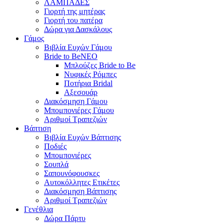
ΛΑΜΠΑΔΕΣ
Γιορτή της μητέρας
Γιορτή του πατέρα
Δώρα για Δασκάλους
Γάμος
Βιβλία Ευχών Γάμου
Bride to Be
NEO
Μπλούζες Bride to Be
Νυφικές Ρόμπες
Ποτήρια Bridal
Αξεσουάρ
Διακόσμηση Γάμου
Μπομπονιέρες Γάμου
Αριθμοί Τραπεζιών
Βάπτιση
Βιβλία Ευχών Βάπτισης
Ποδιές
Μπομπονιέρες
Σουπλά
Σαπουνόφουσκες
Αυτοκόλλητες Ετικέτες
Διακόσμηση Βάπτισης
Αριθμοί Τραπεζιών
Γενέθλια
Δώρα Πάρτυ