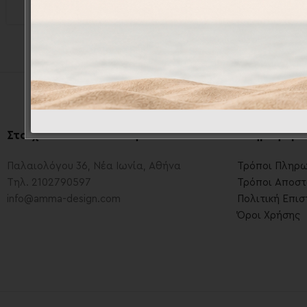
Στοιχεία Επικοινωνίας
.
Πληροφορί
Παλαιολόγου 36, Νέα Ιωνία, Αθήνα
Τρόποι Πληρ
Τηλ. 2102790597
Τρόποι Αποστ
info@amma-design.com
Πολιτική Επι
Όροι Χρήσης