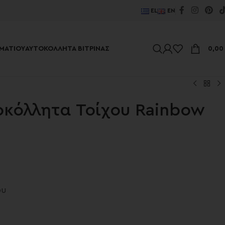
EL
EN
ΜΑΤΊΟΥ
ΑΥΤΟΚΌΛΛΗΤΑ ΒΙΤΡΊΝΑΣ
0,0
οκόλλητα Τοίχου Rainbow
ου