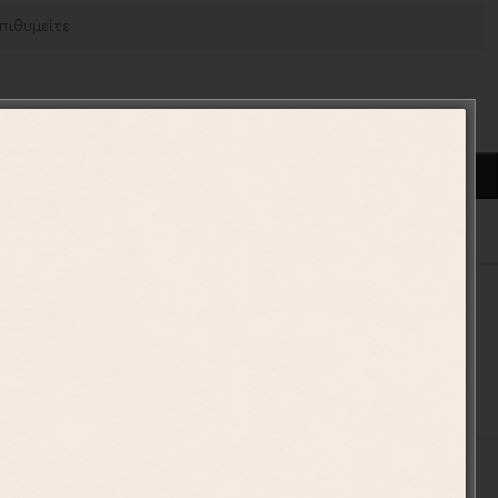
ΠΡΟΣΘΉΚΗ ΣΤΟ ΚΑΛΆΘΙ
ένα
13-43
 Δωματίου
,
Παιδικά Αυτοκόλλητα Τοίχου