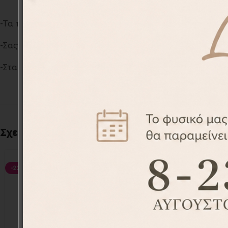
-Τα παιδικά αυτοκόλλητα τοίχου σχεδιάζονται και κα
-Σας παρέχουμε την δυνατότητα να κατασκευαστούν σ
-Στα Προσωποποιημένα σχέδια και στις ειδικές παραγγε
Σχετικά προϊόντα
-22%
-25%
Παιδικά Αυτοκόλλητα Τοίχου
Παιδικά
WS1313-26
18,00
€
23,00
€