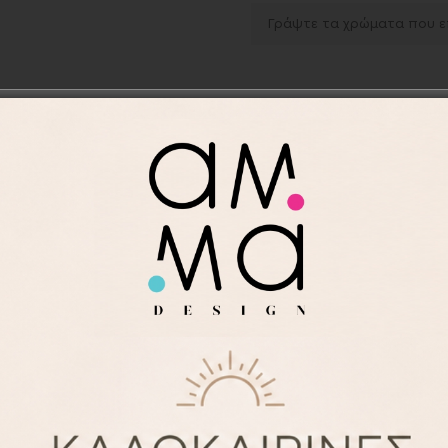
-
+
Προσθήκη στα αγαπημ
Κωδικός προϊόντος:
WS13
Κατηγορίες:
Διακόσμηση
Save
ΠΕΡΙΓΡΑΦΉ