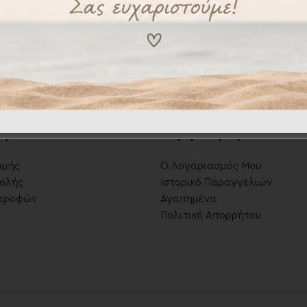
12,00
€
17,00
16,00
€
22,00
€
ες
.
Λογαριασμός
.
ωμής
Ο Λογαριασμός Μου
ολής
Ιστορικό Παραγγελιών
στροφών
Αγαπημένα
Πολιτική Απορρήτου