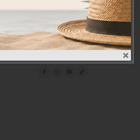
€
17,00
€
22,00
€
Social Media
.