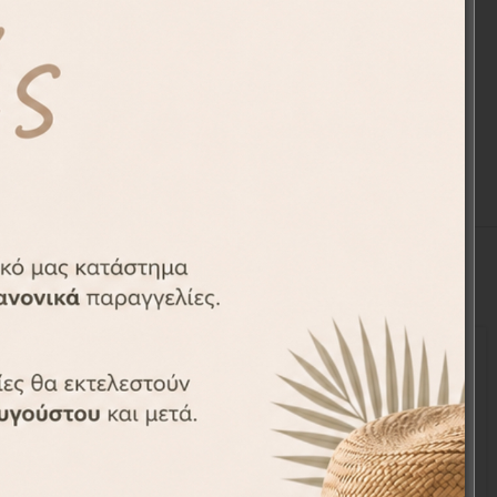
ι επιστροφές.
-23%
α Τοίχου
Παιδικά Αυτοκόλλητα Τοίχου
Little Prince
WS1313-09