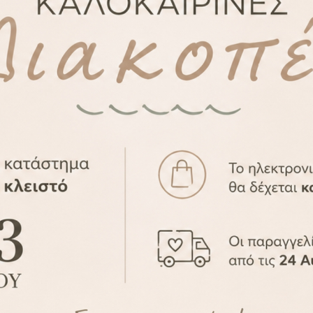
τασκευάζονται αποκλειστικά από το ΑΜΜΑ design
ε διαφορετική διάσταση με το ανάλογο κόστος.
λίες (με διαφορετική διάσταση) δεν γίνονται δεκτές ο
-23%
 Αυτοκόλλητα Τοίχου
Παιδικά Αυτοκόλλητ
Σταυροί
Little Princess
WS1313-05
WS1313-08