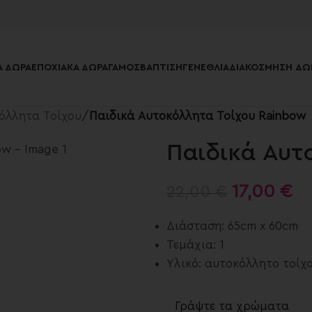
 ΔΏΡΑ
ΕΠΟΧΙΑΚΆ ΔΏΡΑ
ΓΆΜΟΣ
ΒΆΠΤΙΣΗ
ΓΕΝΈΘΛΙΑ
ΔΙΑΚΌΣΜΗΣΗ ΔΩ
όλλητα Τοίχου
/
Παιδικά Αυτοκόλλητα Τοίχου Rainbow
Παιδικά Αυτ
17,00
€
22,00
€
Διάσταση: 65cm x 60cm
Τεμάχια: 1
Υλικό: αυτοκόλλητο τοίχ
Γράψτε τα χρώματα