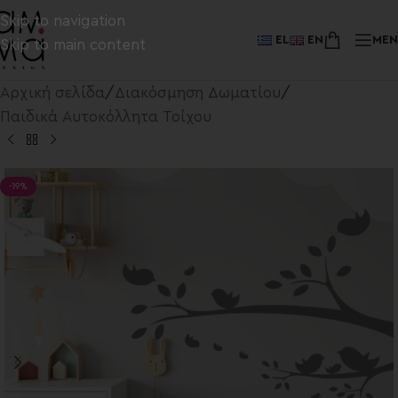
Skip to navigation
EL
EN
ME
Skip to main content
Αρχική σελίδα
/
Διακόσμηση Δωματίου
/
Παιδικά Αυτοκόλλητα Τοίχου
-19%