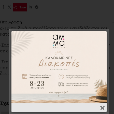
Save
Περιγραφή
d-Τα παιδικά αυτοκόλλητα τοίχου σχεδιάζονται και
κατασκευάζονται αποκλειστικά από το ΑΜΜΑ design
-Σας παρέχουμε την δυνατότητα να κατασκευαστούν
σε διαφορετική διάσταση με το ανάλογο κόστος.
-Στα Προσωποποιημένα σχέδια και στις ειδικές
παραγγελίες (με διαφορετική διάσταση) δεν γίνονται
δεκτές οι επιστροφές.
Σχετικά προϊόντα