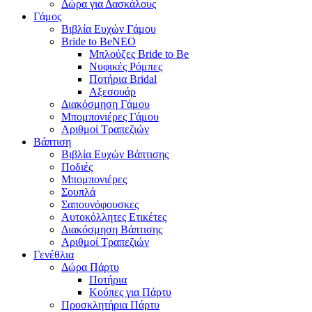
Δώρα για Δασκάλους
Γάμος
Βιβλία Ευχών Γάμου
Bride to Be
NEO
Μπλούζες Bride to Be
Νυφικές Ρόμπες
Ποτήρια Bridal
Αξεσουάρ
Διακόσμηση Γάμου
Μπομπονιέρες Γάμου
Αριθμοί Τραπεζιών
Βάπτιση
Βιβλία Ευχών Βάπτισης
Ποδιές
Μπομπονιέρες
Σουπλά
Σαπουνόφουσκες
Αυτοκόλλητες Ετικέτες
Διακόσμηση Βάπτισης
Αριθμοί Τραπεζιών
Γενέθλια
Δώρα Πάρτυ
Ποτήρια
Κούπες για Πάρτυ
Προσκλητήρια Πάρτυ