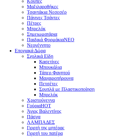
Κούπες
Μαξιλαροθήκες
Τσαντάκια Νεσεσέρ
Πάνινες Τσάντες
Πέτρες
Μπρελόκ
Σημειωματάρια
Παιδικά Φορμάκια
NEO
Νεογέννητο
Εποχιακά Δώρα
Σχολικά Είδη
Κασετίνες
Μπουκάλια
Τάπερ Φαγητού
Μαχαιροπήρουνα
Πετσέτες
Σουπλά με Πλαστικοποίηση
Μπρελόκ
Χριστούγεννα
Γούρια
HOT
Άγιος Βαλεντίνος
Πάσχα
ΛΑΜΠΑΔΕΣ
Γιορτή της μητέρας
Γιορτή του πατέρα