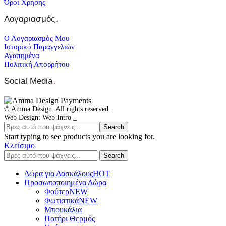
Όροι Χρήσης
Λογαριασμός
.
Ο Λογαριασμός Μου
Ιστορικό Παραγγελιών
Αγαπημένα
Πολιτική Απορρήτου
Social Media
.
© Amma Design. All rights reserved.
Web Design: Web Intro _
Search
Start typing to see products you are looking for.
Κλείσιμο
Search
Δώρα για Δασκάλους
HOT
Προσωποποιημένα Δώρα
Φούτερ
NEW
Φωτιστικά
NEW
Μπουκάλια
Ποτήρι Θερμός