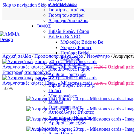
ΛΑΜΠΑΔΕΣ
Skip to navigation
Skip to main content
Γιορτή της μητέρας
Γιορτή του πατέρα
Δώρα για Δασκάλους
ΓΆΜΟΣ
Βιβλία Ευχών Γάμου
Bride to Be
NEO
Μπλούζες Bride to Be
Νυφικές Ρόμπες
Ποτήρια Bridal
Αρχική σελίδα
/
Προσωποποιημένα Δώρα
/
Νεογέννητο
/
Αναμνηστικ
Αξεσουάρ
Διακόσμηση Γάμου
Αναμνηστικές κάρτες 30τεμ. - Milestones cards
Original pric
65,30
€
Μπομπονιέρες Γάμου
Επιστροφή στα προϊόντα
Αριθμοί Τραπεζιών
ΒΆΠΤΙΣΗ
Αναμνηστικές κάρτες 12τεμ. - Milestones cards
Original pric
32,40
€
Βιβλία Ευχών Βάπτισης
-32%
Ποδιές
Μπομπονιέρες
Σουπλά
Σαπουνόφουσκες
Αυτοκόλλητες Ετικέτες
Διακόσμηση Βάπτισης
Αριθμοί Τραπεζιών
ΓΕΝΈΘΛΙΑ
Δώρα Πάρτυ