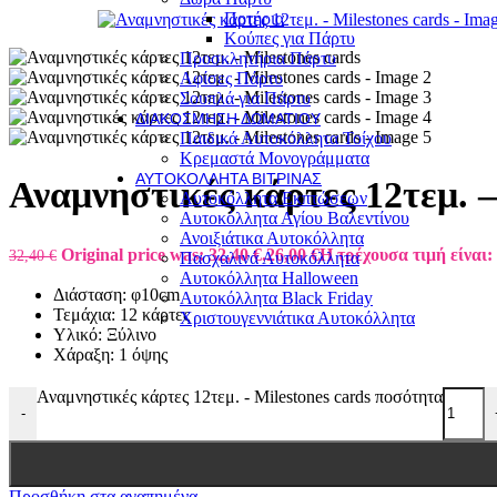
Ποτήρια
Κούπες για Πάρτυ
Προσκλητήρια Πάρτυ
Αφίσες Πάρτυ
Σουπλά για Πάρτυ
ΔΙΑΚΌΣΜΗΣΗ ΔΩΜΑΤΊΟΥ
Παιδικά Αυτοκόλλητα Τοίχου
Κρεμαστά Μονογράμματα
ΑΥΤΟΚΌΛΛΗΤΑ ΒΙΤΡΊΝΑΣ
Αναμνηστικές κάρτες 12τεμ. –
Αυτοκόλλητα Εκπτώσεων
Αυτοκόλλητα Αγίου Βαλεντίνου
Ανοιξιάτικα Αυτοκόλλητα
Original price was: 32,40 €.
26,00
€
Η τρέχουσα τιμή είναι: 
32,40
€
Πασχαλινά Αυτοκόλλητα
Αυτοκόλλητα Halloween
Διάσταση: φ10cm
Αυτοκόλλητα Black Friday
Τεμάχια: 12 κάρτες
Χριστουγεννιάτικα Αυτοκόλλητα
Υλικό: Ξύλινο
Χάραξη: 1 όψης
Αναμνηστικές κάρτες 12τεμ. - Milestones cards ποσότητα
-
Προσθήκη στα αγαπημένα