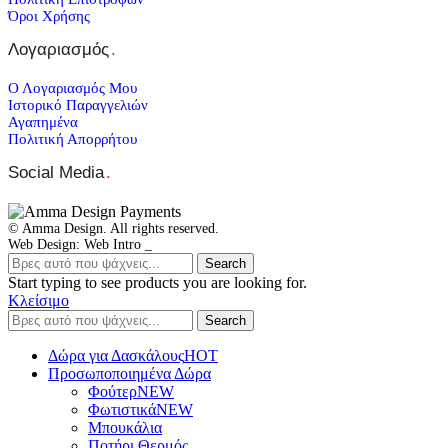
Όροι Χρήσης
Λογαριασμός
.
Ο Λογαριασμός Μου
Ιστορικό Παραγγελιών
Αγαπημένα
Πολιτική Απορρήτου
Social Media
.
© Amma Design. All rights reserved.
Web Design: Web Intro _
Search
Start typing to see products you are looking for.
Κλείσιμο
Search
Δώρα για Δασκάλους
HOT
Προσωποποιημένα Δώρα
Φούτερ
NEW
Φωτιστικά
NEW
Μπουκάλια
Ποτήρι Θερμός