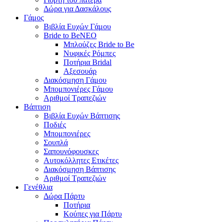
Δώρα για Δασκάλους
Γάμος
Βιβλία Ευχών Γάμου
Bride to Be
NEO
Μπλούζες Bride to Be
Νυφικές Ρόμπες
Ποτήρια Bridal
Αξεσουάρ
Διακόσμηση Γάμου
Μπομπονιέρες Γάμου
Αριθμοί Τραπεζιών
Βάπτιση
Βιβλία Ευχών Βάπτισης
Ποδιές
Μπομπονιέρες
Σουπλά
Σαπουνόφουσκες
Αυτοκόλλητες Ετικέτες
Διακόσμηση Βάπτισης
Αριθμοί Τραπεζιών
Γενέθλια
Δώρα Πάρτυ
Ποτήρια
Κούπες για Πάρτυ