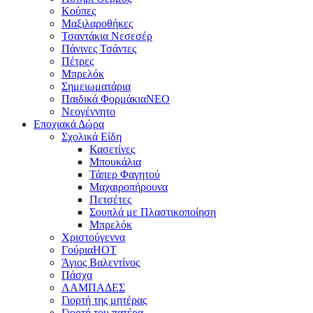
Κούπες
Μαξιλαροθήκες
Τσαντάκια Νεσεσέρ
Πάνινες Τσάντες
Πέτρες
Μπρελόκ
Σημειωματάρια
Παιδικά Φορμάκια
NEO
Νεογέννητο
Εποχιακά Δώρα
Σχολικά Είδη
Κασετίνες
Μπουκάλια
Τάπερ Φαγητού
Μαχαιροπήρουνα
Πετσέτες
Σουπλά με Πλαστικοποίηση
Μπρελόκ
Χριστούγεννα
Γούρια
HOT
Άγιος Βαλεντίνος
Πάσχα
ΛΑΜΠΑΔΕΣ
Γιορτή της μητέρας
Γιορτή του πατέρα