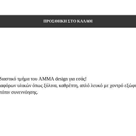
ΠΡΟΣΘΉΚΗ ΣΤΟ ΚΑΛΆΘΙ
χεδιαστικό τμήμα του AMMA design για εσάς!
ιαφόρων υλικών όπως ξύλινα, καθρέπτη, απλό λευκό με χοντρό εξώφυ
ατόπιν συνεννόησης.