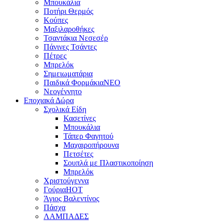
Μπουκάλια
Ποτήρι Θερμός
Κούπες
Μαξιλαροθήκες
Τσαντάκια Νεσεσέρ
Πάνινες Τσάντες
Πέτρες
Μπρελόκ
Σημειωματάρια
Παιδικά Φορμάκια
NEO
Νεογέννητο
Εποχιακά Δώρα
Σχολικά Είδη
Κασετίνες
Μπουκάλια
Τάπερ Φαγητού
Μαχαιροπήρουνα
Πετσέτες
Σουπλά με Πλαστικοποίηση
Μπρελόκ
Χριστούγεννα
Γούρια
HOT
Άγιος Βαλεντίνος
Πάσχα
ΛΑΜΠΑΔΕΣ