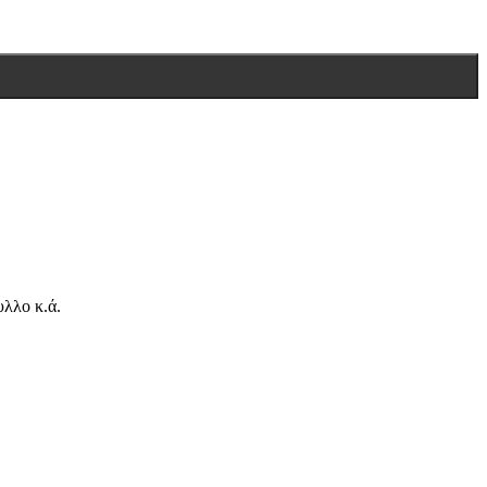
λλο κ.ά.