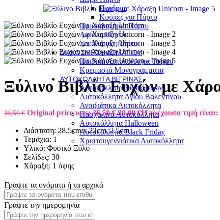
Ποτήρια
Κούπες για Πάρτυ
Προσκλητήρια Πάρτυ
Αφίσες Πάρτυ
Σουπλά για Πάρτυ
ΔΙΑΚΌΣΜΗΣΗ ΔΩΜΑΤΊΟΥ
Παιδικά Αυτοκόλλητα Τοίχου
Κρεμαστά Μονογράμματα
ΑΥΤΟΚΌΛΛΗΤΑ ΒΙΤΡΊΝΑΣ
Ξύλινο Βιβλίο Ευχών με Χάρ
Αυτοκόλλητα Εκπτώσεων
Αυτοκόλλητα Αγίου Βαλεντίνου
Ανοιξιάτικα Αυτοκόλλητα
Original price was: 36,50 €.
30,00
€
Η τρέχουσα τιμή είναι: 
36,50
€
Πασχαλινά Αυτοκόλλητα
Αυτοκόλλητα Halloween
Διάσταση: 28.5cm x 22cm, 2.5cm
Αυτοκόλλητα Black Friday
Τεμάχια: 1
Χριστουγεννιάτικα Αυτοκόλλητα
Υλικό: Φυσικό Ξύλο
Σελίδες: 30
Χάραξη: 1 όψης
Γράψτε τα ονόματα ή τα αρχικά
Γράψτε την ημερομηνία