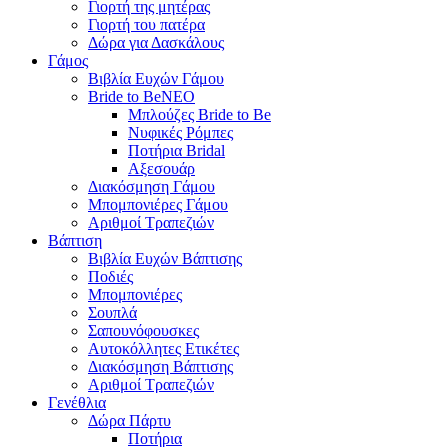
Γιορτή της μητέρας
Γιορτή του πατέρα
Δώρα για Δασκάλους
Γάμος
Βιβλία Ευχών Γάμου
Bride to Be
NEO
Μπλούζες Bride to Be
Νυφικές Ρόμπες
Ποτήρια Bridal
Αξεσουάρ
Διακόσμηση Γάμου
Μπομπονιέρες Γάμου
Αριθμοί Τραπεζιών
Βάπτιση
Βιβλία Ευχών Βάπτισης
Ποδιές
Μπομπονιέρες
Σουπλά
Σαπουνόφουσκες
Αυτοκόλλητες Ετικέτες
Διακόσμηση Βάπτισης
Αριθμοί Τραπεζιών
Γενέθλια
Δώρα Πάρτυ
Ποτήρια