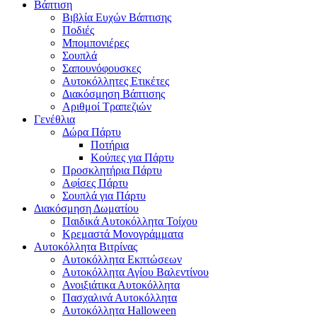
Βάπτιση
Βιβλία Ευχών Βάπτισης
Ποδιές
Μπομπονιέρες
Σουπλά
Σαπουνόφουσκες
Αυτοκόλλητες Ετικέτες
Διακόσμηση Βάπτισης
Αριθμοί Τραπεζιών
Γενέθλια
Δώρα Πάρτυ
Ποτήρια
Κούπες για Πάρτυ
Προσκλητήρια Πάρτυ
Αφίσες Πάρτυ
Σουπλά για Πάρτυ
Διακόσμηση Δωματίου
Παιδικά Αυτοκόλλητα Τοίχου
Κρεμαστά Μονογράμματα
Αυτοκόλλητα Βιτρίνας
Αυτοκόλλητα Εκπτώσεων
Αυτοκόλλητα Αγίου Βαλεντίνου
Ανοιξιάτικα Αυτοκόλλητα
Πασχαλινά Αυτοκόλλητα
Αυτοκόλλητα Halloween