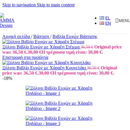
Skip to navigation
Skip to main content
EL
MEN
EN
Αρχική σελίδα
/
Βάπτιση
/
Βιβλία Ευχών Βάπτισης
Ξύλινο Βιβλίο Ευχών με Χάραξη Στέμμα
Original price
36,50
€
was: 36,50 €.
30,00
€
Η τρέχουσα τιμή είναι: 30,00 €.
Επιστροφή στα προϊόντα
Ξύλινο Βιβλίο Ευχών με Χάραξη Κουνελάκι
Original
36,50
€
price was: 36,50 €.
30,00
€
Η τρέχουσα τιμή είναι: 30,00 €.
-18%