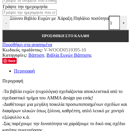
Γράψτε την ημερομηνία
Ξύλινο Βιβλίο Ευχών με Χάραξη Πηδάλιο ποσότητα
-
+
ΠΡΟΣΘΉΚΗ ΣΤΟ ΚΑΛΆΘΙ
Προσθήκη στα αγαπημένα
Κωδικός προϊόντος:
V-WOOD0519395-10
Κατηγορίες:
Βάπτιση
,
Βιβλία Ευχών Βάπτισης
Save
Περιγραφή
Περιγραφή
-Τα βιβλία ευχών (ευχολόγια) σχεδιάζονται αποκλειστικά από το
σχεδιαστικό τμήμα του AMMA design για εσάς!
-Διαθέτουμε μια μεγάλη ποικιλία προσωποποιημένων σχεδίων και
διαφόρων υλικών όπως ξύλινα, καθρέπτη, απλό λευκό με χοντρό
εξώφυλλο κ.ά.
-Σας παρέχουμε την δυνατότητα να χαράξουμε το δικό σας σχέδιο
κατόπιν συνεννόησης.