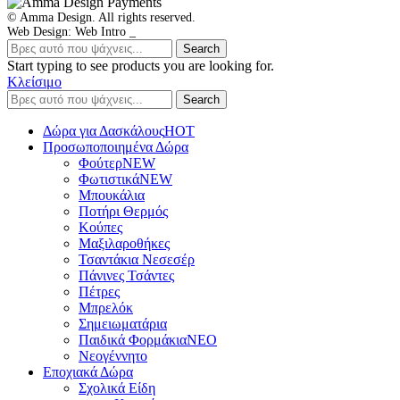
© Amma Design. All rights reserved.
Web Design: Web Intro _
Search
Start typing to see products you are looking for.
Κλείσιμο
Search
Δώρα για Δασκάλους
HOT
Προσωποποιημένα Δώρα
Φούτερ
NEW
Φωτιστικά
NEW
Μπουκάλια
Ποτήρι Θερμός
Κούπες
Μαξιλαροθήκες
Τσαντάκια Νεσεσέρ
Πάνινες Τσάντες
Πέτρες
Μπρελόκ
Σημειωματάρια
Παιδικά Φορμάκια
NEO
Νεογέννητο
Εποχιακά Δώρα
Σχολικά Είδη