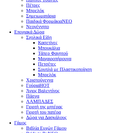
Πέτρες
Μπρελόκ
Σημειωματάρια
Παιδικά Φορμάκια
NEO
Νεογέννητο
Εποχιακά Δώρα
Σχολικά Είδη
Κασετίνες
Μπουκάλια
Τάπερ Φαγητού
Μαχαιροπήρουνα
Πετσέτες
Σουπλά με Πλαστικοποίηση
Μπρελόκ
Χριστούγεννα
Γούρια
HOT
Άγιος Βαλεντίνος
Πάσχα
ΛΑΜΠΑΔΕΣ
Γιορτή της μητέρας
Γιορτή του πατέρα
Δώρα για Δασκάλους
Γάμος
Βιβλία Ευχών Γάμου