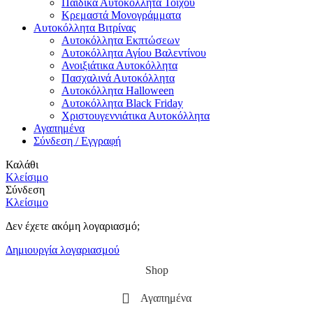
Παιδικά Αυτοκόλλητα Τοίχου
Κρεμαστά Μονογράμματα
Αυτοκόλλητα Βιτρίνας
Αυτοκόλλητα Εκπτώσεων
Αυτοκόλλητα Αγίου Βαλεντίνου
Ανοιξιάτικα Αυτοκόλλητα
Πασχαλινά Αυτοκόλλητα
Αυτοκόλλητα Halloween
Αυτοκόλλητα Black Friday
Χριστουγεννιάτικα Αυτοκόλλητα
Αγαπημένα
Σύνδεση / Εγγραφή
Καλάθι
Κλείσιμο
Σύνδεση
Κλείσιμο
Δεν έχετε ακόμη λογαριασμό;
Δημιουργία λογαριασμού
Shop
Αγαπημένα