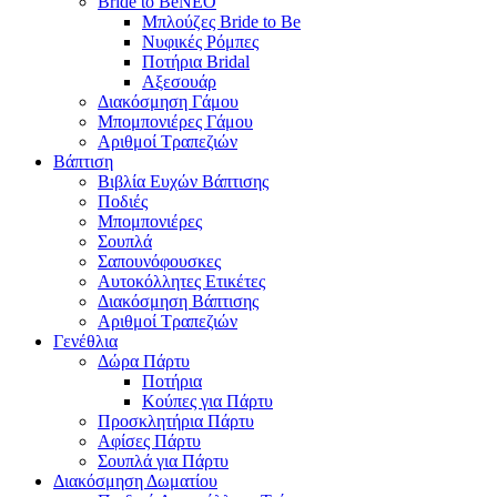
Bride to Be
NEO
Μπλούζες Bride to Be
Νυφικές Ρόμπες
Ποτήρια Bridal
Αξεσουάρ
Διακόσμηση Γάμου
Μπομπονιέρες Γάμου
Αριθμοί Τραπεζιών
Βάπτιση
Βιβλία Ευχών Βάπτισης
Ποδιές
Μπομπονιέρες
Σουπλά
Σαπουνόφουσκες
Αυτοκόλλητες Ετικέτες
Διακόσμηση Βάπτισης
Αριθμοί Τραπεζιών
Γενέθλια
Δώρα Πάρτυ
Ποτήρια
Κούπες για Πάρτυ
Προσκλητήρια Πάρτυ
Αφίσες Πάρτυ
Σουπλά για Πάρτυ
Διακόσμηση Δωματίου