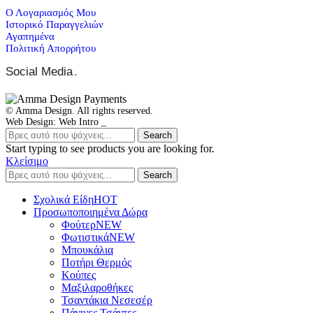
Ο Λογαριασμός Μου
Ιστορικό Παραγγελιών
Αγαπημένα
Πολιτική Απορρήτου
Social Media
.
© Amma Design. All rights reserved.
Web Design: Web Intro _
Search
Start typing to see products you are looking for.
Κλείσιμο
Search
Σχολικά Είδη
ΗΟΤ
Προσωποποιημένα Δώρα
Φούτερ
NEW
Φωτιστικά
NEW
Μπουκάλια
Ποτήρι Θερμός
Κούπες
Μαξιλαροθήκες
Τσαντάκια Νεσεσέρ
Πάνινες Τσάντες