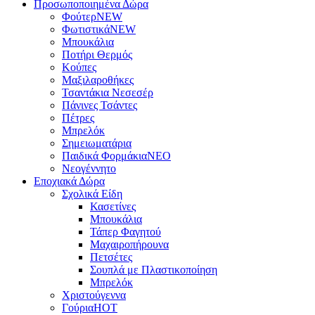
Προσωποποιημένα Δώρα
Φούτερ
NEW
Φωτιστικά
NEW
Μπουκάλια
Ποτήρι Θερμός
Κούπες
Μαξιλαροθήκες
Τσαντάκια Νεσεσέρ
Πάνινες Τσάντες
Πέτρες
Μπρελόκ
Σημειωματάρια
Παιδικά Φορμάκια
NEO
Νεογέννητο
Εποχιακά Δώρα
Σχολικά Είδη
Κασετίνες
Μπουκάλια
Τάπερ Φαγητού
Μαχαιροπήρουνα
Πετσέτες
Σουπλά με Πλαστικοποίηση
Μπρελόκ
Χριστούγεννα
Γούρια
HOT