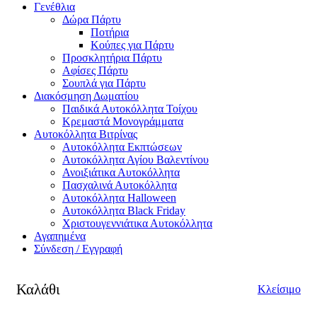
Γενέθλια
Δώρα Πάρτυ
Ποτήρια
Κούπες για Πάρτυ
Προσκλητήρια Πάρτυ
Αφίσες Πάρτυ
Σουπλά για Πάρτυ
Διακόσμηση Δωματίου
Παιδικά Αυτοκόλλητα Τοίχου
Κρεμαστά Μονογράμματα
Αυτοκόλλητα Βιτρίνας
Αυτοκόλλητα Εκπτώσεων
Αυτοκόλλητα Αγίου Βαλεντίνου
Ανοιξιάτικα Αυτοκόλλητα
Πασχαλινά Αυτοκόλλητα
Αυτοκόλλητα Halloween
Αυτοκόλλητα Black Friday
Χριστουγεννιάτικα Αυτοκόλλητα
Αγαπημένα
Σύνδεση / Εγγραφή
Καλάθι
Κλείσιμο