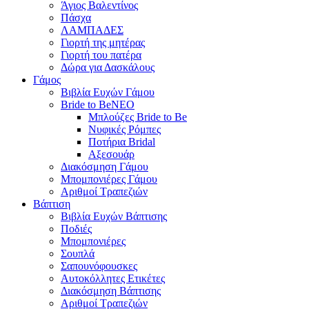
Άγιος Βαλεντίνος
Πάσχα
ΛΑΜΠΑΔΕΣ
Γιορτή της μητέρας
Γιορτή του πατέρα
Δώρα για Δασκάλους
Γάμος
Βιβλία Ευχών Γάμου
Bride to Be
NEO
Μπλούζες Bride to Be
Νυφικές Ρόμπες
Ποτήρια Bridal
Αξεσουάρ
Διακόσμηση Γάμου
Μπομπονιέρες Γάμου
Αριθμοί Τραπεζιών
Βάπτιση
Βιβλία Ευχών Βάπτισης
Ποδιές
Μπομπονιέρες
Σουπλά
Σαπουνόφουσκες
Αυτοκόλλητες Ετικέτες
Διακόσμηση Βάπτισης
Αριθμοί Τραπεζιών