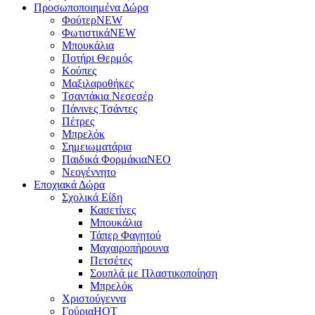
Προσωποποιημένα Δώρα
Φούτερ
NEW
Φωτιστικά
NEW
Μπουκάλια
Ποτήρι Θερμός
Κούπες
Μαξιλαροθήκες
Τσαντάκια Νεσεσέρ
Πάνινες Τσάντες
Πέτρες
Μπρελόκ
Σημειωματάρια
Παιδικά Φορμάκια
NEO
Νεογέννητο
Εποχιακά Δώρα
Σχολικά Είδη
Κασετίνες
Μπουκάλια
Τάπερ Φαγητού
Μαχαιροπήρουνα
Πετσέτες
Σουπλά με Πλαστικοποίηση
Μπρελόκ
Χριστούγεννα
Γούρια
HOT