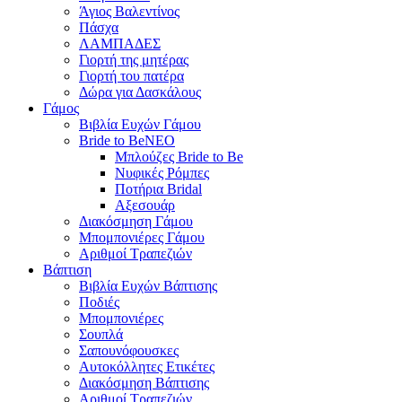
Άγιος Βαλεντίνος
Πάσχα
ΛΑΜΠΑΔΕΣ
Γιορτή της μητέρας
Γιορτή του πατέρα
Δώρα για Δασκάλους
Γάμος
Βιβλία Ευχών Γάμου
Bride to Be
NEO
Μπλούζες Bride to Be
Νυφικές Ρόμπες
Ποτήρια Bridal
Αξεσουάρ
Διακόσμηση Γάμου
Μπομπονιέρες Γάμου
Αριθμοί Τραπεζιών
Βάπτιση
Βιβλία Ευχών Βάπτισης
Ποδιές
Μπομπονιέρες
Σουπλά
Σαπουνόφουσκες
Αυτοκόλλητες Ετικέτες
Διακόσμηση Βάπτισης
Αριθμοί Τραπεζιών