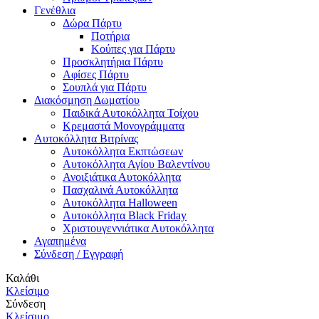
Γενέθλια
Δώρα Πάρτυ
Ποτήρια
Κούπες για Πάρτυ
Προσκλητήρια Πάρτυ
Αφίσες Πάρτυ
Σουπλά για Πάρτυ
Διακόσμηση Δωματίου
Παιδικά Αυτοκόλλητα Τοίχου
Κρεμαστά Μονογράμματα
Αυτοκόλλητα Βιτρίνας
Αυτοκόλλητα Εκπτώσεων
Αυτοκόλλητα Αγίου Βαλεντίνου
Ανοιξιάτικα Αυτοκόλλητα
Πασχαλινά Αυτοκόλλητα
Αυτοκόλλητα Halloween
Αυτοκόλλητα Black Friday
Χριστουγεννιάτικα Αυτοκόλλητα
Αγαπημένα
Σύνδεση / Εγγραφή
Καλάθι
Κλείσιμο
Σύνδεση
Κλείσιμο