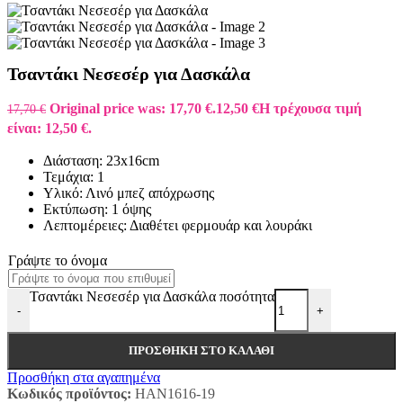
Τσαντάκι Νεσεσέρ για Δασκάλα
Original price was: 17,70 €.
12,50
€
Η τρέχουσα τιμή
17,70
€
είναι: 12,50 €.
Διάσταση: 23x16cm
Τεμάχια: 1
Υλικό: Λινό μπεζ απόχρωσης
Εκτύπωση: 1 όψης
Λεπτομέρειες: Διαθέτει φερμουάρ και λουράκι
Γράψτε το όνομα
Τσαντάκι Νεσεσέρ για Δασκάλα ποσότητα
-
+
ΠΡΟΣΘΉΚΗ ΣΤΟ ΚΑΛΆΘΙ
Προσθήκη στα αγαπημένα
Κωδικός προϊόντος:
HAN1616-19