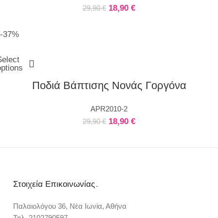
18,90
€
29,90
€
-37%
Select
options
Ποδιά Βάπτισης Νονάς Γοργόνα
APR2010-2
18,90
€
29,90
€
Στοιχεία Επικοινωνίας
.
Παλαιολόγου 36, Νέα Ιωνία, Αθήνα
Τηλ. 2102790597