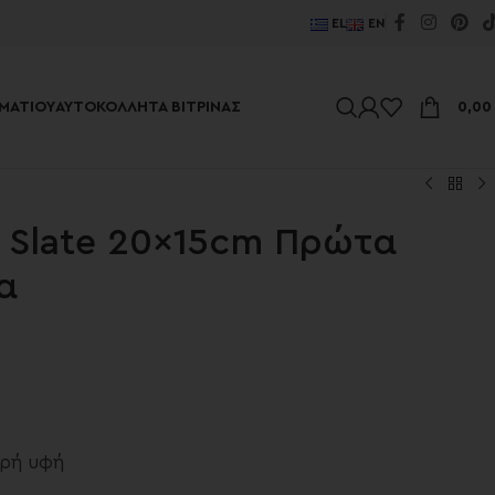
EL
EN
ΜΑΤΊΟΥ
ΑΥΤΟΚΌΛΛΗΤΑ ΒΙΤΡΊΝΑΣ
0,0
 Slate 20x15cm Πρώτα
α
ερή υφή