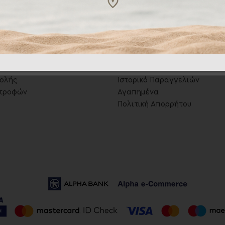
ες
.
Λογαριασμός
.
ωμής
Ο Λογαριασμός Μου
ολής
Ιστορικό Παραγγελιών
στροφών
Αγαπημένα
Πολιτική Απορρήτου