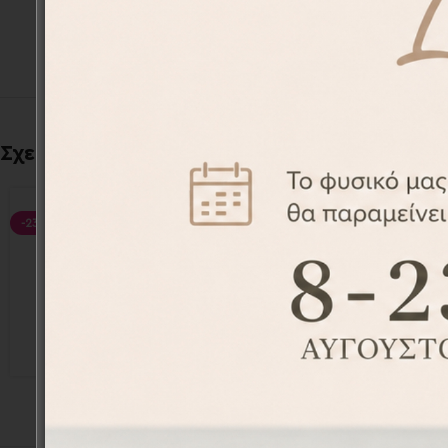
Σχετικά προϊόντα
-23%
-19%
Αναμνηστικές κάρτες 17τεμ. –
Αναμνησ
Milestones cards
M
MIL001032
29,80
€
38,70
€