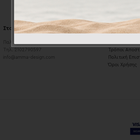
Στοιχεία Επικοινωνίας
.
Πληροφορί
Παλαιολόγου 36, Νέα Ιωνία, Αθήνα
Τρόποι Πληρ
Τηλ. 2102790597
Τρόποι Αποστ
info@amma-design.com
Πολιτική Επι
Όροι Χρήσης