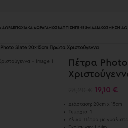
 ΔΏΡΑ
ΕΠΟΧΙΑΚΆ ΔΏΡΑ
ΓΆΜΟΣ
ΒΆΠΤΙΣΗ
ΓΕΝΈΘΛΙΑ
ΔΙΑΚΌΣΜΗΣΗ ΔΩ
Photo Slate 20x15cm Πρώτα Χριστούγεννα
Πέτρα Photo
Χριστούγενν
19,10
€
28,20
€
Διάσταση: 20cm x 15cm
Τεμάχια: 1
Υλικό: Πέτρα με γυαλιστ
Εκτύπωση: 1 όψη