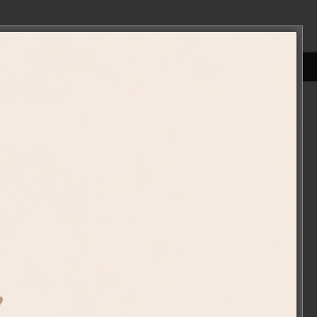
ΠΡΟΣΘΉΚΗ ΣΤΟ ΚΑΛΆΘΙ
ένα
003-9
σωποποιημένα Δώρα
,
Χριστούγεννα
ign!