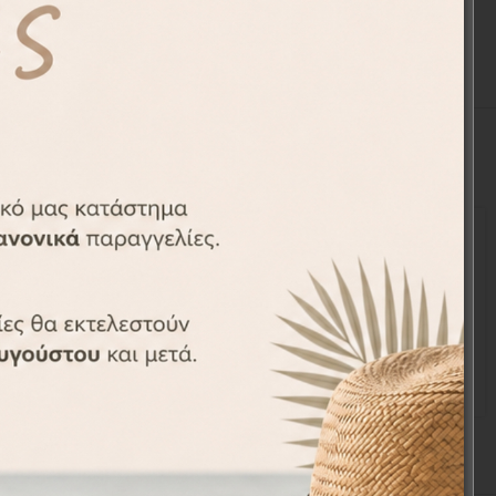
-20%
14τεμ. –
Αναμνηστικές κάρτες 14τεμ. –
ds
Milestones cards
MIL001010
€
27,60
€
34,50
€