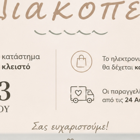
-19%
τικές κάρτες 12τεμ. –
Αναμνηστικές κάρτες 
ilestones cards
Milestones car
MIL001024
MIL001014
26,20
€
28,50
32,40
€
35,40
€