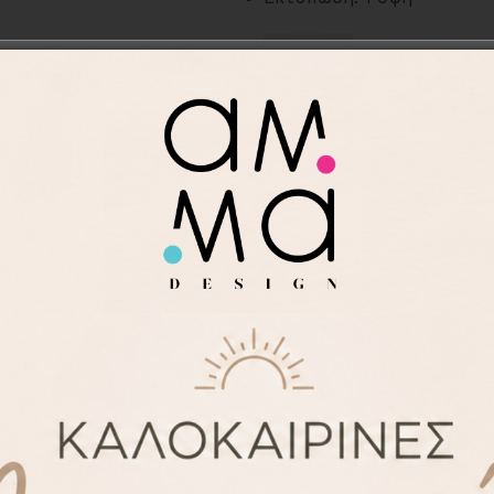
-
+
Προσθήκη στα αγαπημ
Κωδικός προϊόντος:
SLA1
Κατηγορίες:
Πέτρες
,
Προ
Save
ΠΕΡΙΓΡΑΦΉ
ΕΠΙΠΛΈΟΝ ΠΛΗΡΟΦΟΡΊΕΣ
δο της θερμομεταφοράς αποκλειστικά από το ΑΜΜΑ des