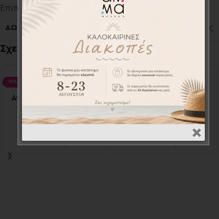
Επιπλέον πληροφορίες
ΔΩΡΑ ΓΙΑ
Για το παιδί
,
Για τους φίλους
Σχετικά προϊόντα
-19%
-20%
Αναμνηστικές κάρτες
Αναμνηστικές κάρτες
12τεμ. – Milestones
12τεμ. – Milestones
cards
cards
MIL001020
MIL001016
26,20
€
26,00
€
32,40
€
32,40
€