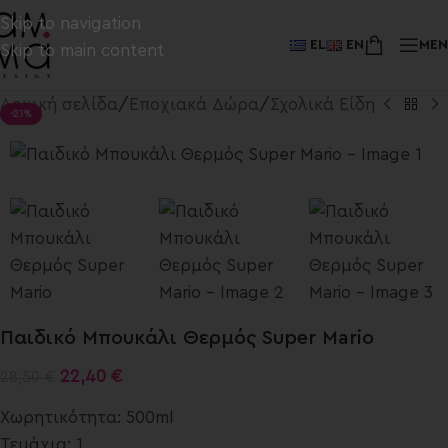
Skip to navigation
EL
EN
ME
Skip to main content
Αρχική σελίδα
/
Εποχιακά Δώρα
/
Σχολικά Είδη
-21%
Παιδικό Μπουκάλι Θερμός Super Mario
22,40
€
28,50
€
Χωρητικότητα: 500ml
Τεμάχια: 1