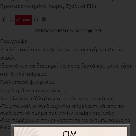
Προσωποποιημένα Δώρα
,
Σχολικά Είδη
Save
ΠΕΡΙΓΡΑΦΉ
ΕΠΙΠΛΈΟΝ ΠΛΗΡΟΦΟΡΊΕΣ
Περιγραφή
Υψηλό καπάκι ασφαλείας για αποφυγή απωλειών
υγρών.
Ιδανικό για να διατηρεί τα ποτά ζεστά και κρύα χάρη
στο διπλό τοίχωμα.
Γυαλιστερό φινίρισμα
Περιλαμβάνει ατομικό κουτί
Δεν είναι κατάλληλο για το πλυντήριο πιάτων
-Τα μπουκάλια σχεδιάζονται αποκλειστικά από το
σχεδιαστικό τμήμα του AMMA design για εσάς!
-Σας παρέχουμε την δυνατότητα να εκτυπώσουμε το
δικό σας σχέδιο κατόπιν συνεννόησης.