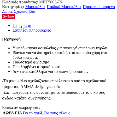
Κωδικός προϊόντος:
MET5003-76
Κατηγορίες:
Μπουκάλια
,
Παιδικά Μπουκάλια
,
Προσωποποιημένα
Δώρα
,
Σχολικά Είδη
Save
Περιγραφή
Επιπλέον πληροφορίες
Περιγραφή
Υψηλό καπάκι ασφαλείας για αποφυγή απωλειών υγρών.
Ιδανικό για να διατηρεί τα ποτά ζεστά και κρύα χάρη στο
διπλό τοίχωμα.
Γυαλιστερό φινίρισμα
Περιλαμβάνει ατομικό κουτί
Δεν είναι κατάλληλο για το πλυντήριο πιάτων
-Τα μπουκάλια σχεδιάζονται αποκλειστικά από το σχεδιαστικό
τμήμα του AMMA design για εσάς!
-Σας παρέχουμε την δυνατότητα να εκτυπώσουμε το δικό σας
σχέδιο κατόπιν συνεννόησης.
Επιπλέον πληροφορίες
ΔΩΡΑ ΓΙΑ
Για το παιδί
,
Για τους φίλους