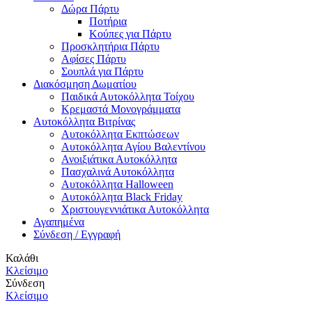
Δώρα Πάρτυ
Ποτήρια
Κούπες για Πάρτυ
Προσκλητήρια Πάρτυ
Αφίσες Πάρτυ
Σουπλά για Πάρτυ
Διακόσμηση Δωματίου
Παιδικά Αυτοκόλλητα Τοίχου
Κρεμαστά Μονογράμματα
Αυτοκόλλητα Βιτρίνας
Αυτοκόλλητα Εκπτώσεων
Αυτοκόλλητα Αγίου Βαλεντίνου
Ανοιξιάτικα Αυτοκόλλητα
Πασχαλινά Αυτοκόλλητα
Αυτοκόλλητα Halloween
Αυτοκόλλητα Black Friday
Χριστουγεννιάτικα Αυτοκόλλητα
Αγαπημένα
Σύνδεση / Εγγραφή
Καλάθι
Κλείσιμο
Σύνδεση
Κλείσιμο