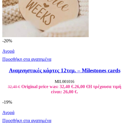
-20%
Αγορά
Προσθήκη στα αγαπημένα
Αναμνηστικές κάρτες 12τεμ. – Milestones cards
MIL001016
Original price was: 32,40 €.
26,00
€
Η τρέχουσα τιμή
32,40
€
είναι: 26,00 €.
-19%
Αγορά
Προσθήκη στα αγαπημένα