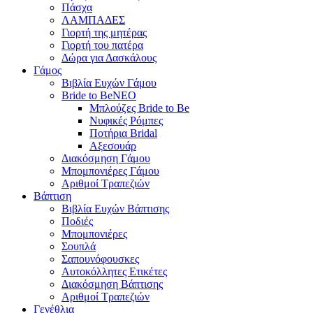
Πάσχα
ΛΑΜΠΑΔΕΣ
Γιορτή της μητέρας
Γιορτή του πατέρα
Δώρα για Δασκάλους
Γάμος
Βιβλία Ευχών Γάμου
Bride to Be
NEO
Μπλούζες Bride to Be
Νυφικές Ρόμπες
Ποτήρια Bridal
Αξεσουάρ
Διακόσμηση Γάμου
Μπομπονιέρες Γάμου
Αριθμοί Τραπεζιών
Βάπτιση
Βιβλία Ευχών Βάπτισης
Ποδιές
Μπομπονιέρες
Σουπλά
Σαπουνόφουσκες
Αυτοκόλλητες Ετικέτες
Διακόσμηση Βάπτισης
Αριθμοί Τραπεζιών
Γενέθλια