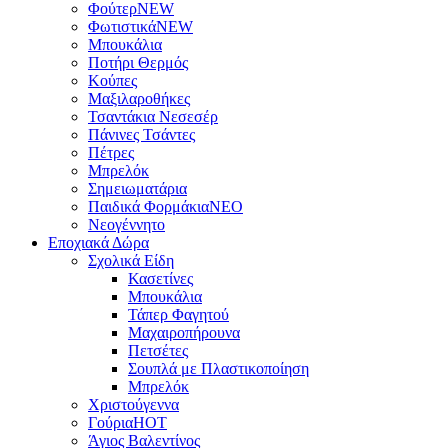
Φούτερ
NEW
Φωτιστικά
NEW
Μπουκάλια
Ποτήρι Θερμός
Κούπες
Μαξιλαροθήκες
Τσαντάκια Νεσεσέρ
Πάνινες Τσάντες
Πέτρες
Μπρελόκ
Σημειωματάρια
Παιδικά Φορμάκια
NEO
Νεογέννητο
Εποχιακά Δώρα
Σχολικά Είδη
Κασετίνες
Μπουκάλια
Τάπερ Φαγητού
Μαχαιροπήρουνα
Πετσέτες
Σουπλά με Πλαστικοποίηση
Μπρελόκ
Χριστούγεννα
Γούρια
HOT
Άγιος Βαλεντίνος