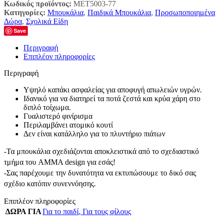
Κωδικός προϊόντος:
MET5003-77
Κατηγορίες:
Μπουκάλια
,
Παιδικά Μπουκάλια
,
Προσωποποιημένα
Δώρα
,
Σχολικά Είδη
Save
Περιγραφή
Επιπλέον πληροφορίες
Περιγραφή
Υψηλό καπάκι ασφαλείας για αποφυγή απωλειών υγρών.
Ιδανικό για να διατηρεί τα ποτά ζεστά και κρύα χάρη στο
διπλό τοίχωμα.
Γυαλιστερό φινίρισμα
Περιλαμβάνει ατομικό κουτί
Δεν είναι κατάλληλο για το πλυντήριο πιάτων
-Τα μπουκάλια σχεδιάζονται αποκλειστικά από το σχεδιαστικό
τμήμα του AMMA design για εσάς!
-Σας παρέχουμε την δυνατότητα να εκτυπώσουμε το δικό σας
σχέδιο κατόπιν συνεννόησης.
Επιπλέον πληροφορίες
ΔΩΡΑ ΓΙΑ
Για το παιδί
,
Για τους φίλους