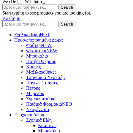
Web Design: Web Intro _
Search
Start typing to see products you are looking for.
Κλείσιμο
Search
Σχολικά Είδη
ΗΟΤ
Προσωποποιημένα Δώρα
Φούτερ
NEW
Φωτιστικά
NEW
Μπουκάλια
Ποτήρι Θερμός
Κούπες
Μαξιλαροθήκες
Τσαντάκια Νεσεσέρ
Πάνινες Τσάντες
Πέτρες
Μπρελόκ
Σημειωματάρια
Παιδικά Φορμάκια
NEO
Νεογέννητο
Εποχιακά Δώρα
Σχολικά Είδη
Κασετίνες
Μπουκάλια