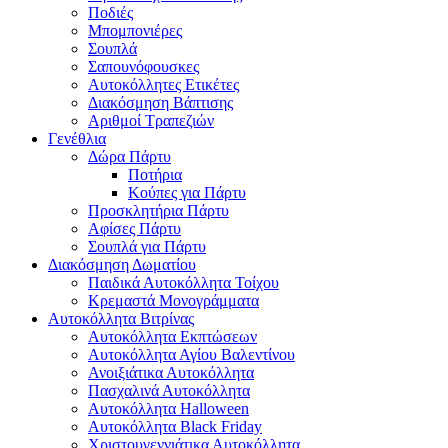
Ποδιές
Μπομπονιέρες
Σουπλά
Σαπουνόφουσκες
Αυτοκόλλητες Ετικέτες
Διακόσμηση Βάπτισης
Αριθμοί Τραπεζιών
Γενέθλια
Δώρα Πάρτυ
Ποτήρια
Κούπες για Πάρτυ
Προσκλητήρια Πάρτυ
Αφίσες Πάρτυ
Σουπλά για Πάρτυ
Διακόσμηση Δωματίου
Παιδικά Αυτοκόλλητα Τοίχου
Κρεμαστά Μονογράμματα
Αυτοκόλλητα Βιτρίνας
Αυτοκόλλητα Εκπτώσεων
Αυτοκόλλητα Αγίου Βαλεντίνου
Ανοιξιάτικα Αυτοκόλλητα
Πασχαλινά Αυτοκόλλητα
Αυτοκόλλητα Halloween
Αυτοκόλλητα Black Friday
Χριστουγεννιάτικα Αυτοκόλλητα