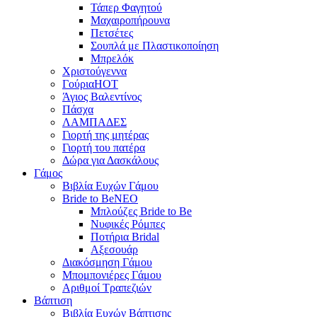
Τάπερ Φαγητού
Μαχαιροπήρουνα
Πετσέτες
Σουπλά με Πλαστικοποίηση
Μπρελόκ
Χριστούγεννα
Γούρια
HOT
Άγιος Βαλεντίνος
Πάσχα
ΛΑΜΠΑΔΕΣ
Γιορτή της μητέρας
Γιορτή του πατέρα
Δώρα για Δασκάλους
Γάμος
Βιβλία Ευχών Γάμου
Bride to Be
NEO
Μπλούζες Bride to Be
Νυφικές Ρόμπες
Ποτήρια Bridal
Αξεσουάρ
Διακόσμηση Γάμου
Μπομπονιέρες Γάμου
Αριθμοί Τραπεζιών
Βάπτιση
Βιβλία Ευχών Βάπτισης