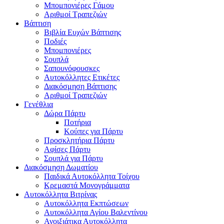
Μπομπονιέρες Γάμου
Αριθμοί Τραπεζιών
Βάπτιση
Βιβλία Ευχών Βάπτισης
Ποδιές
Μπομπονιέρες
Σουπλά
Σαπουνόφουσκες
Αυτοκόλλητες Ετικέτες
Διακόσμηση Βάπτισης
Αριθμοί Τραπεζιών
Γενέθλια
Δώρα Πάρτυ
Ποτήρια
Κούπες για Πάρτυ
Προσκλητήρια Πάρτυ
Αφίσες Πάρτυ
Σουπλά για Πάρτυ
Διακόσμηση Δωματίου
Παιδικά Αυτοκόλλητα Τοίχου
Κρεμαστά Μονογράμματα
Αυτοκόλλητα Βιτρίνας
Αυτοκόλλητα Εκπτώσεων
Αυτοκόλλητα Αγίου Βαλεντίνου
Ανοιξιάτικα Αυτοκόλλητα