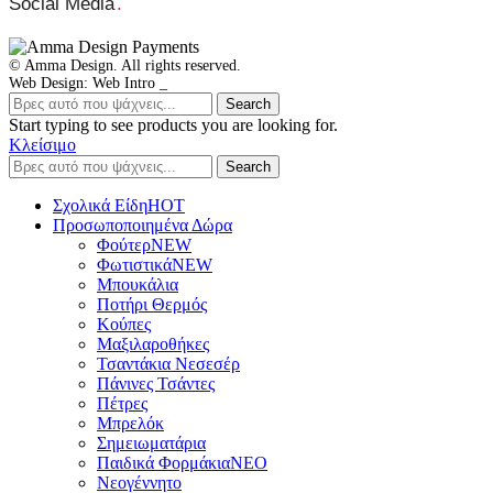
Social Media
.
© Amma Design. All rights reserved.
Web Design: Web Intro _
Search
Start typing to see products you are looking for.
Κλείσιμο
Search
Σχολικά Είδη
ΗΟΤ
Προσωποποιημένα Δώρα
Φούτερ
NEW
Φωτιστικά
NEW
Μπουκάλια
Ποτήρι Θερμός
Κούπες
Μαξιλαροθήκες
Τσαντάκια Νεσεσέρ
Πάνινες Τσάντες
Πέτρες
Μπρελόκ
Σημειωματάρια
Παιδικά Φορμάκια
NEO
Νεογέννητο