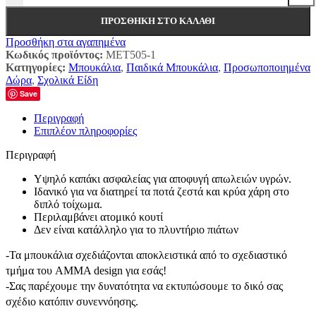
ΠΡΟΣΘΉΚΗ ΣΤΟ ΚΑΛΆΘΙ
Προσθήκη στα αγαπημένα
Κωδικός προϊόντος:
MET505-1
Κατηγορίες:
Μπουκάλια
,
Παιδικά Μπουκάλια
,
Προσωποποιημένα
Δώρα
,
Σχολικά Είδη
Save
Περιγραφή
Επιπλέον πληροφορίες
Περιγραφή
Υψηλό καπάκι ασφαλείας για αποφυγή απωλειών υγρών.
Ιδανικό για να διατηρεί τα ποτά ζεστά και κρύα χάρη στο
διπλό τοίχωμα.
Περιλαμβάνει ατομικό κουτί
Δεν είναι κατάλληλο για το πλυντήριο πιάτων
-Τα μπουκάλια σχεδιάζονται αποκλειστικά από το σχεδιαστικό
τμήμα του AMMA design για εσάς!
-Σας παρέχουμε την δυνατότητα να εκτυπώσουμε το δικό σας
σχέδιο κατόπιν συνεννόησης.