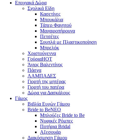
Εποχιακά Δώρα
Σχολικά Είδη
Κασετίνες
Μπουκάλια
Τάπερ Φαγητού
Μαχαιροπήρουνα
Πετσέτες
Σουπλά με Πλαστικοποίηση
Μπρελόκ
Χριστούγεννα
Γούρια
HOT
Άγιος Βαλεντίνος
Πάσχα
ΛΑΜΠΑΔΕΣ
Γιορτή της μητέρας
Γιορτή του πατέρα
Δώρα για Δασκάλους
Γάμος
Βιβλία Ευχών Γάμου
Bride to Be
NEO
Μπλούζες Bride to Be
Νυφικές Ρόμπες
Ποτήρια Bridal
Αξεσουάρ
Διακόσμηση Γάμου