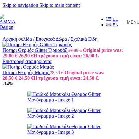
Skip to navigation
Skip to main content
EL
MEN
EN
Αρχική σελίδα
/
Εποχιακά Δώρα
/
Σχολικά Είδη
Ποτήρι Θερμός Glitter Τιρκουάζ
Original price was:
29,80
€
29,80 €.
26,90
€
Η τρέχουσα τιμή είναι: 26,90 €.
Επιστροφή στα προϊόντα
Ποτήρι Θερμός Μαμάς
Original price was:
28,50
€
28,50 €.
24,50
€
Η τρέχουσα τιμή είναι: 24,50 €.
-14%