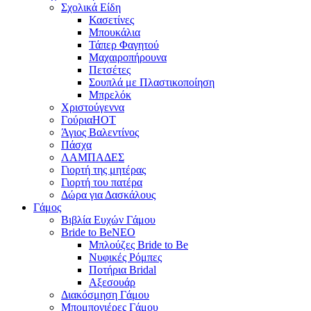
Σχολικά Είδη
Κασετίνες
Μπουκάλια
Τάπερ Φαγητού
Μαχαιροπήρουνα
Πετσέτες
Σουπλά με Πλαστικοποίηση
Μπρελόκ
Χριστούγεννα
Γούρια
HOT
Άγιος Βαλεντίνος
Πάσχα
ΛΑΜΠΑΔΕΣ
Γιορτή της μητέρας
Γιορτή του πατέρα
Δώρα για Δασκάλους
Γάμος
Βιβλία Ευχών Γάμου
Bride to Be
NEO
Μπλούζες Bride to Be
Νυφικές Ρόμπες
Ποτήρια Bridal
Αξεσουάρ
Διακόσμηση Γάμου
Μπομπονιέρες Γάμου