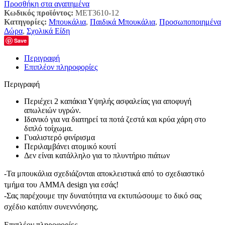
Προσθήκη στα αγαπημένα
Κωδικός προϊόντος:
MET3610-12
Κατηγορίες:
Μπουκάλια
,
Παιδικά Μπουκάλια
,
Προσωποποιημένα
Δώρα
,
Σχολικά Είδη
Save
Περιγραφή
Επιπλέον πληροφορίες
Περιγραφή
Περιέχει 2 καπάκια Υψηλής ασφαλείας για αποφυγή
απωλειών υγρών.
Ιδανικό για να διατηρεί τα ποτά ζεστά και κρύα χάρη στο
διπλό τοίχωμα.
Γυαλιστερό φινίρισμα
Περιλαμβάνει ατομικό κουτί
Δεν είναι κατάλληλο για το πλυντήριο πιάτων
-Τα μπουκάλια σχεδιάζονται αποκλειστικά από το σχεδιαστικό
τμήμα του AMMA design για εσάς!
-Σας παρέχουμε την δυνατότητα να εκτυπώσουμε το δικό σας
σχέδιο κατόπιν συνεννόησης.
Επιπλέον πληροφορίες