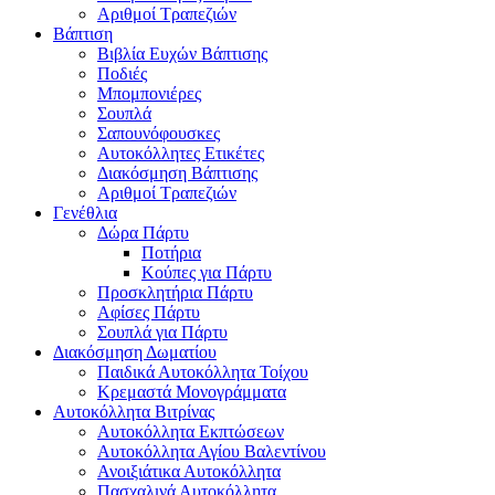
Αριθμοί Τραπεζιών
Βάπτιση
Βιβλία Ευχών Βάπτισης
Ποδιές
Μπομπονιέρες
Σουπλά
Σαπουνόφουσκες
Αυτοκόλλητες Ετικέτες
Διακόσμηση Βάπτισης
Αριθμοί Τραπεζιών
Γενέθλια
Δώρα Πάρτυ
Ποτήρια
Κούπες για Πάρτυ
Προσκλητήρια Πάρτυ
Αφίσες Πάρτυ
Σουπλά για Πάρτυ
Διακόσμηση Δωματίου
Παιδικά Αυτοκόλλητα Τοίχου
Κρεμαστά Μονογράμματα
Αυτοκόλλητα Βιτρίνας
Αυτοκόλλητα Εκπτώσεων
Αυτοκόλλητα Αγίου Βαλεντίνου
Ανοιξιάτικα Αυτοκόλλητα
Πασχαλινά Αυτοκόλλητα