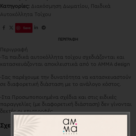
Κατηγορίες:
Διακόσμηση Δωματίου
,
Παιδικά
Αυτοκόλλητα Τοίχου
Save
ΠΕΡΙΓΡΑΦΉ
Περιγραφή
-Τα παιδικά αυτοκόλλητα τοίχου σχεδιάζονται και
κατασκευάζονται αποκλειστικά από το ΑΜΜΑ design
-Σας παρέχουμε την δυνατότητα να κατασκευαστούν
σε διαφορετική διάσταση με το ανάλογο κόστος.
-Στα Προσωποποιημένα σχέδια και στις ειδικές
παραγγελίες (με διαφορετική διάσταση) δεν γίνονται
δεκτές οι επιστροφές.
Σχετικά προϊόντα