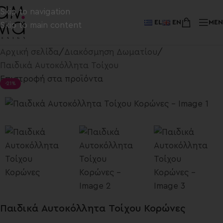
Skip to navigation
EL
EN
ME
Skip to main content
Αρχική σελίδα
/
Διακόσμηση Δωματίου
/
Παιδικά Αυτοκόλλητα Τοίχου
Επιστροφή στα προϊόντα
-21%
Παιδικά Αυτοκόλλητα Τοίχου Κορώνες