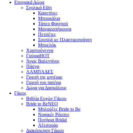
Εποχιακά Δώρα
Σχολικά Είδη
Κασετίνες
Μπουκάλια
Τάπερ Φαγητού
Μαχαιροπήρουνα
Πετσέτες
Σουπλά με Πλαστικοποίηση
Μπρελόκ
Χριστούγεννα
Γούρια
HOT
Άγιος Βαλεντίνος
Πάσχα
ΛΑΜΠΑΔΕΣ
Γιορτή της μητέρας
Γιορτή του πατέρα
Δώρα για Δασκάλους
Γάμος
Βιβλία Ευχών Γάμου
Bride to Be
NEO
Μπλούζες Bride to Be
Νυφικές Ρόμπες
Ποτήρια Bridal
Αξεσουάρ
Διακόσμηση Γάμου