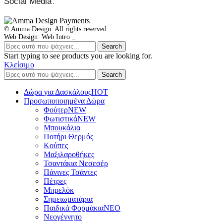
Social Media
.
© Amma Design. All rights reserved.
Web Design: Web Intro _
Search
Start typing to see products you are looking for.
Κλείσιμο
Search
Δώρα για Δασκάλους
HOT
Προσωποποιημένα Δώρα
Φούτερ
NEW
Φωτιστικά
NEW
Μπουκάλια
Ποτήρι Θερμός
Κούπες
Μαξιλαροθήκες
Τσαντάκια Νεσεσέρ
Πάνινες Τσάντες
Πέτρες
Μπρελόκ
Σημειωματάρια
Παιδικά Φορμάκια
NEO
Νεογέννητο