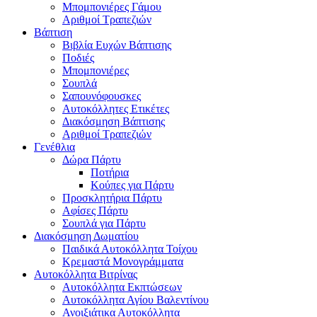
Μπομπονιέρες Γάμου
Αριθμοί Τραπεζιών
Βάπτιση
Βιβλία Ευχών Βάπτισης
Ποδιές
Μπομπονιέρες
Σουπλά
Σαπουνόφουσκες
Αυτοκόλλητες Ετικέτες
Διακόσμηση Βάπτισης
Αριθμοί Τραπεζιών
Γενέθλια
Δώρα Πάρτυ
Ποτήρια
Κούπες για Πάρτυ
Προσκλητήρια Πάρτυ
Αφίσες Πάρτυ
Σουπλά για Πάρτυ
Διακόσμηση Δωματίου
Παιδικά Αυτοκόλλητα Τοίχου
Κρεμαστά Μονογράμματα
Αυτοκόλλητα Βιτρίνας
Αυτοκόλλητα Εκπτώσεων
Αυτοκόλλητα Αγίου Βαλεντίνου
Ανοιξιάτικα Αυτοκόλλητα