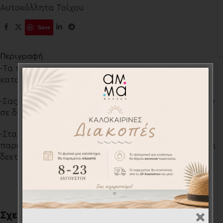
Αυτοκόλλητα Τοίχου
Save
Περιγραφή
-Τα παιδικά αυτοκόλλητα τοίχου σχεδιάζονται και
κατασκευάζονται αποκλειστικά από το ΑΜΜΑ design
-Σας παρέχουμε την δυνατότητα να κατασκευαστούν
σε διαφορετική διάσταση με το ανάλογο κόστος.
-Στα Προσωποποιημένα σχέδια και στις ειδικές
παραγγελίες (με διαφορετική διάσταση) δεν γίνονται
δεκτές οι επιστροφές.
Σχετικά προϊόντα