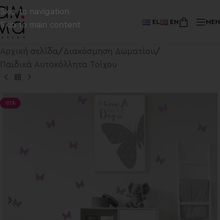
Skip to navigation
EL
EN
ME
Skip to main content
Αρχική σελίδα
/
Διακόσμηση Δωματίου
/
Παιδικά Αυτοκόλλητα Τοίχου
-21%