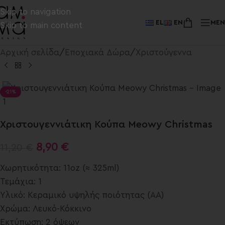
Skip to navigation
EL
EN
ME
Skip to main content
Αρχική σελίδα
/
Εποχιακά Δώρα
/
Χριστούγεννα
-21%
Χριστουγεννιάτικη Κούπα Meowy Christmas
8,90
€
11,20
€
Χωρητικότητα: 11oz (≈ 325ml)
Τεμάχια: 1
Υλικό: Κεραμικό
υψηλής ποιότητας (ΑΑ)
Χρώμα: Λευκό-Κόκκινο
Εκτύπωση: 2 όψεων