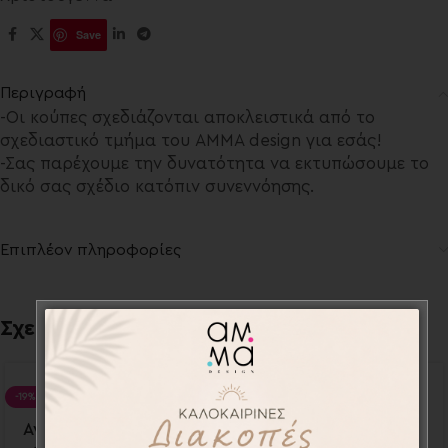
Save
Περιγραφή
-Οι κούπες σχεδιάζονται αποκλειστικά από το
σχεδιαστικό τμήμα του AMMA design για εσάς!
-Σας παρέχουμε την δυνατότητα να εκτυπώσουμε το
δικό σας σχέδιο κατόπιν συνεννόησης.
Επιπλέον πληροφορίες
Σχετικά προϊόντα
-19%
-20%
Αναμνηστικές κάρτες
Αναμνηστικές κάρτες