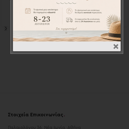
14τεμ. – Milestones
13τεμ. – Milestones
cards
cards
MIL001026
MIL001023
28,50
€
26,20
€
35,40
€
32,60
€
Στοιχεία Επικοινωνίας
.
Παλαιολόγου 36, Νέα Ιωνία, Αθήνα