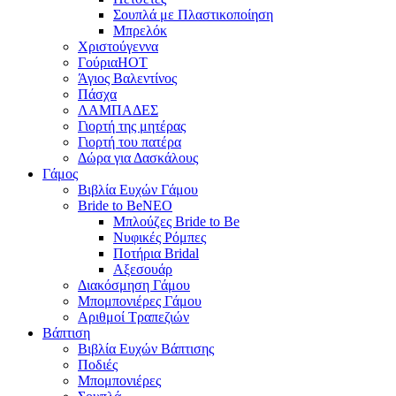
Σουπλά με Πλαστικοποίηση
Μπρελόκ
Χριστούγεννα
Γούρια
HOT
Άγιος Βαλεντίνος
Πάσχα
ΛΑΜΠΑΔΕΣ
Γιορτή της μητέρας
Γιορτή του πατέρα
Δώρα για Δασκάλους
Γάμος
Βιβλία Ευχών Γάμου
Bride to Be
NEO
Μπλούζες Bride to Be
Νυφικές Ρόμπες
Ποτήρια Bridal
Αξεσουάρ
Διακόσμηση Γάμου
Μπομπονιέρες Γάμου
Αριθμοί Τραπεζιών
Βάπτιση
Βιβλία Ευχών Βάπτισης
Ποδιές
Μπομπονιέρες