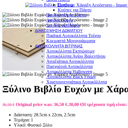
Ποτήρια
Κούπες για Πάρτυ
Προσκλητήρια Πάρτυ
Αφίσες Πάρτυ
Σουπλά για Πάρτυ
ΔΙΑΚΌΣΜΗΣΗ ΔΩΜΑΤΊΟΥ
Παιδικά Αυτοκόλλητα Τοίχου
Κρεμαστά Μονογράμματα
ΑΥΤΟΚΌΛΛΗΤΑ ΒΙΤΡΊΝΑΣ
Αυτοκόλλητα Εκπτώσεων
Αυτοκόλλητα Αγίου Βαλεντίνου
Ανοιξιάτικα Αυτοκόλλητα
Πασχαλινά Αυτοκόλλητα
Αυτοκόλλητα Halloween
Αυτοκόλλητα Black Friday
Χριστουγεννιάτικα Αυτοκόλλητα
Ξύλινο Βιβλίο Ευχών με Χάρ
Original price was: 36,50 €.
30,00
€
Η τρέχουσα τιμή είναι: 
36,50
€
Διάσταση: 28.5cm x 22cm, 2.5cm
Τεμάχια: 1
Υλικό: Φυσικό Ξύλο