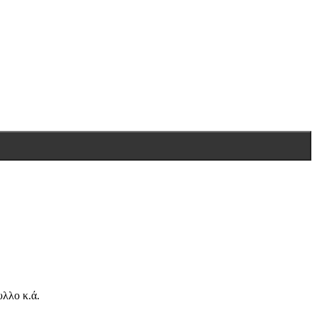
λλο κ.ά.