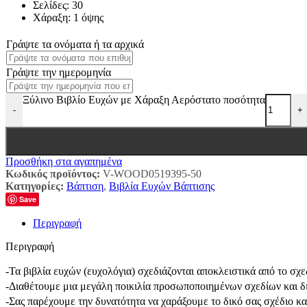
Σελίδες: 30
Χάραξη: 1 όψης
Γράψτε τα ονόματα ή τα αρχικά
Γράψτε την ημερομηνία
Ξύλινο Βιβλίο Ευχών με Χάραξη Αερόστατο ποσότητα
-
+
Προσθήκη στα αγαπημένα
Κωδικός προϊόντος:
V-WOOD0519395-50
Κατηγορίες:
Βάπτιση
,
Βιβλία Ευχών Βάπτισης
Save
Περιγραφή
Περιγραφή
-Τα βιβλία ευχών (ευχολόγια) σχεδιάζονται αποκλειστικά από το σ
-Διαθέτουμε μια μεγάλη ποικιλία προσωποποιημένων σχεδίων και δ
-Σας παρέχουμε την δυνατότητα να χαράξουμε το δικό σας σχέδιο κ