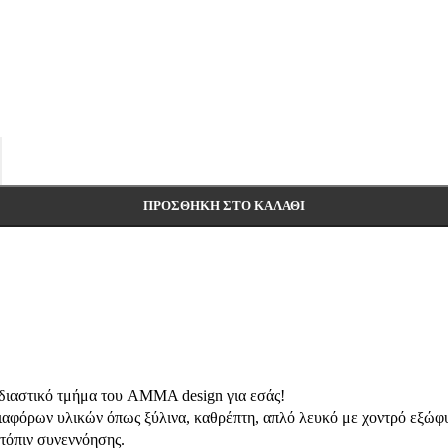
ΠΡΟΣΘΉΚΗ ΣΤΟ ΚΑΛΆΘΙ
χεδιαστικό τμήμα του AMMA design για εσάς!
ιαφόρων υλικών όπως ξύλινα, καθρέπτη, απλό λευκό με χοντρό εξώφυ
ατόπιν συνεννόησης.