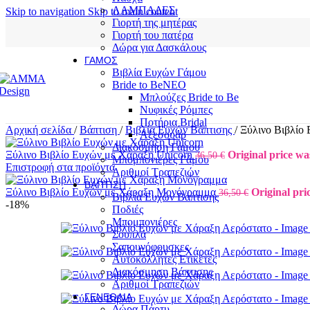
ΛΑΜΠΑΔΕΣ
Skip to navigation
Skip to main content
Γιορτή της μητέρας
Γιορτή του πατέρα
Δώρα για Δασκάλους
ΓΆΜΟΣ
Βιβλία Ευχών Γάμου
Bride to Be
NEO
Μπλούζες Bride to Be
Νυφικές Ρόμπες
Ποτήρια Bridal
Αρχική σελίδα
/
Βάπτιση
/
Βιβλία Ευχών Βάπτισης
/
Ξύλινο Βιβλίο
Αξεσουάρ
Διακόσμηση Γάμου
Ξύλινο Βιβλίο Ευχών με Χάραξη Unicorn
Original price was
36,50
€
Μπομπονιέρες Γάμου
Επιστροφή στα προϊόντα
Αριθμοί Τραπεζιών
ΒΆΠΤΙΣΗ
Ξύλινο Βιβλίο Ευχών με Χάραξη Μονόγραμμα
Original pri
36,50
€
Βιβλία Ευχών Βάπτισης
-18%
Ποδιές
Μπομπονιέρες
Σουπλά
Σαπουνόφουσκες
Αυτοκόλλητες Ετικέτες
Διακόσμηση Βάπτισης
Αριθμοί Τραπεζιών
ΓΕΝΈΘΛΙΑ
Δώρα Πάρτυ