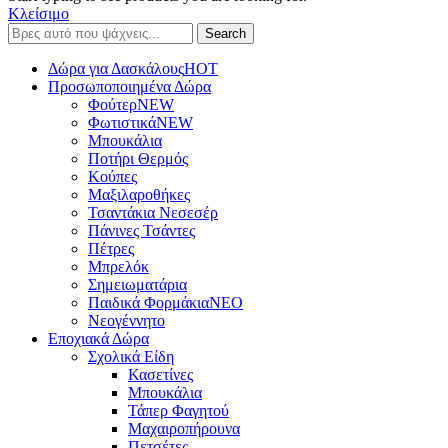
Κλείσιμο
Search
Δώρα για Δασκάλους
HOT
Προσωποποιημένα Δώρα
Φούτερ
NEW
Φωτιστικά
NEW
Μπουκάλια
Ποτήρι Θερμός
Κούπες
Μαξιλαροθήκες
Τσαντάκια Νεσεσέρ
Πάνινες Τσάντες
Πέτρες
Μπρελόκ
Σημειωματάρια
Παιδικά Φορμάκια
NEO
Νεογέννητο
Εποχιακά Δώρα
Σχολικά Είδη
Κασετίνες
Μπουκάλια
Τάπερ Φαγητού
Μαχαιροπήρουνα
Πετσέτες