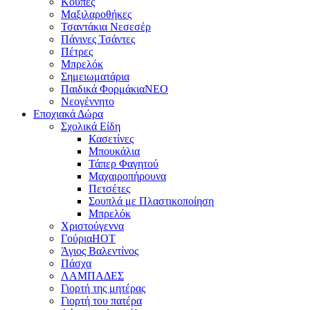
Κούπες
Μαξιλαροθήκες
Τσαντάκια Νεσεσέρ
Πάνινες Τσάντες
Πέτρες
Μπρελόκ
Σημειωματάρια
Παιδικά Φορμάκια
NEO
Νεογέννητο
Εποχιακά Δώρα
Σχολικά Είδη
Κασετίνες
Μπουκάλια
Τάπερ Φαγητού
Μαχαιροπήρουνα
Πετσέτες
Σουπλά με Πλαστικοποίηση
Μπρελόκ
Χριστούγεννα
Γούρια
HOT
Άγιος Βαλεντίνος
Πάσχα
ΛΑΜΠΑΔΕΣ
Γιορτή της μητέρας
Γιορτή του πατέρα