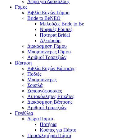
Δώρα για Δασκάλους
Γάμος
Βιβλία Ευχών Γάμου
Bride to Be
NEO
Μπλούζες Bride to Be
Νυφικές Ρόμπες
Ποτήρια Bridal
Αξεσουάρ
Διακόσμηση Γάμου
Μπομπονιέρες Γάμου
Αριθμοί Τραπεζιών
Βάπτιση
Βιβλία Ευχών Βάπτισης
Ποδιές
Μπομπονιέρες
Σουπλά
Σαπουνόφουσκες
Αυτοκόλλητες Ετικέτες
Διακόσμηση Βάπτισης
Αριθμοί Τραπεζιών
Γενέθλια
Δώρα Πάρτυ
Ποτήρια
Κούπες για Πάρτυ
Προσκλητήρια Πάρτυ