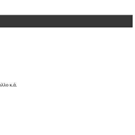
λλο κ.ά.