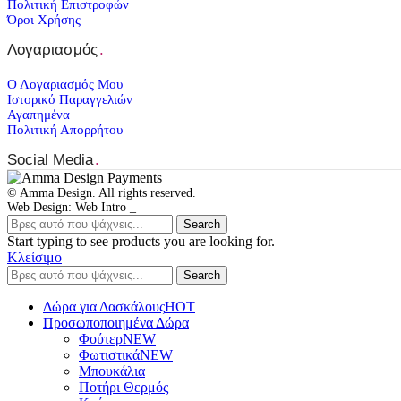
Πολιτική Επιστροφών
Όροι Χρήσης
Λογαριασμός
.
Ο Λογαριασμός Μου
Ιστορικό Παραγγελιών
Αγαπημένα
Πολιτική Απορρήτου
Social Media
.
© Amma Design. All rights reserved.
Web Design: Web Intro _
Search
Start typing to see products you are looking for.
Κλείσιμο
Search
Δώρα για Δασκάλους
HOT
Προσωποποιημένα Δώρα
Φούτερ
NEW
Φωτιστικά
NEW
Μπουκάλια
Ποτήρι Θερμός