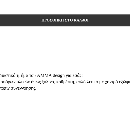
ΠΡΟΣΘΉΚΗ ΣΤΟ ΚΑΛΆΘΙ
χεδιαστικό τμήμα του AMMA design για εσάς!
ιαφόρων υλικών όπως ξύλινα, καθρέπτη, απλό λευκό με χοντρό εξώφυ
ατόπιν συνεννόησης.