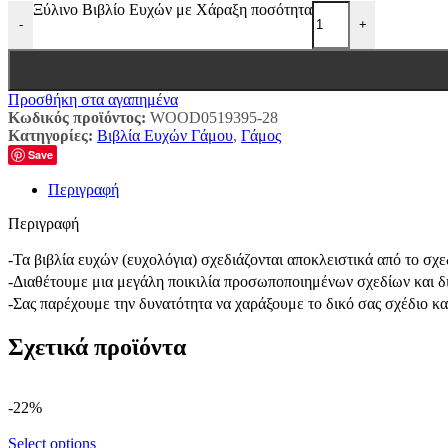
Ξύλινο Βιβλίο Ευχών με Χάραξη ποσότητα
-
+
Προσθήκη στα αγαπημένα
Κωδικός προϊόντος:
WOOD0519395-28
Κατηγορίες:
Βιβλία Ευχών Γάμου
,
Γάμος
Save
Περιγραφή
Περιγραφή
-Τα βιβλία ευχών (ευχολόγια) σχεδιάζονται αποκλειστικά από το σ
-Διαθέτουμε μια μεγάλη ποικιλία προσωποποιημένων σχεδίων και δ
-Σας παρέχουμε την δυνατότητα να χαράξουμε το δικό σας σχέδιο κ
Σχετικά προϊόντα
-22%
Select options