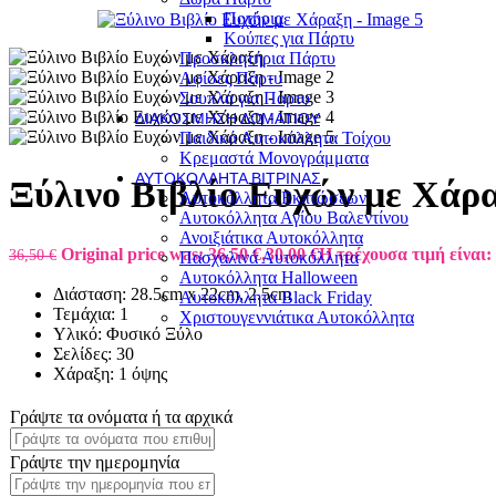
Ποτήρια
Κούπες για Πάρτυ
Προσκλητήρια Πάρτυ
Αφίσες Πάρτυ
Σουπλά για Πάρτυ
ΔΙΑΚΌΣΜΗΣΗ ΔΩΜΑΤΊΟΥ
Παιδικά Αυτοκόλλητα Τοίχου
Κρεμαστά Μονογράμματα
ΑΥΤΟΚΌΛΛΗΤΑ ΒΙΤΡΊΝΑΣ
Ξύλινο Βιβλίο Ευχών με Χάρ
Αυτοκόλλητα Εκπτώσεων
Αυτοκόλλητα Αγίου Βαλεντίνου
Ανοιξιάτικα Αυτοκόλλητα
Original price was: 36,50 €.
30,00
€
Η τρέχουσα τιμή είναι: 
36,50
€
Πασχαλινά Αυτοκόλλητα
Αυτοκόλλητα Halloween
Διάσταση: 28.5cm x 22cm, 2.5cm
Αυτοκόλλητα Black Friday
Τεμάχια: 1
Χριστουγεννιάτικα Αυτοκόλλητα
Υλικό: Φυσικό Ξύλο
Σελίδες: 30
Χάραξη: 1 όψης
Γράψτε τα ονόματα ή τα αρχικά
Γράψτε την ημερομηνία