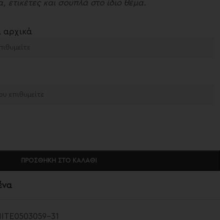
, ετικέτες και σουπλά στο ίδιο θέμα.
α αρχικά
ΠΡΟΣΘΉΚΗ ΣΤΟ ΚΑΛΆΘΙ
ένα
ITE0503059-31