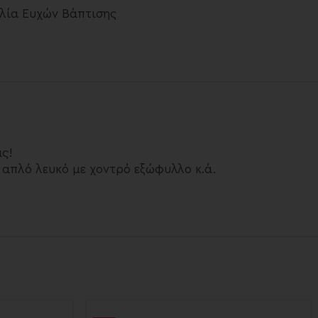
λία Ευχών Βάπτισης
άς!
απλό λευκό με χοντρό εξώφυλλο κ.ά.