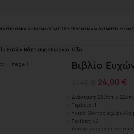
ΡΑ
ΕΠΟΧΙΑΚΆ ΔΏΡΑ
ΓΆΜΟΣ
ΒΆΠΤΙΣΗ
ΓΕΝΈΘΛΙΑ
ΔΙΑΚΌΣΜΗΣΗ ΔΩΜΑΤ
λίο Ευχών Βάπτισης Ουράνιο Τόξο
Βιβλίο Ευχώ
24,00
€
31,40
€
Διάσταση: 28.5cm x 22cm
Τεμάχια: 1
Υλικό: Χοντρό εξώφυλλο
Σελίδες: 40
Επίσης μπορούμε να τυπ