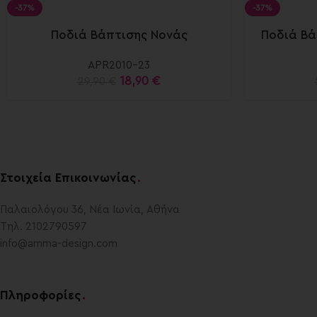
-37%
-37%
Ποδιά Βάπτισης Νονάς
Ποδιά Βά
APR2010-23
18,90
€
29,90
€
Στοιχεία Επικοινωνίας
.
Παλαιολόγου 36, Νέα Ιωνία, Αθήνα
Τηλ. 2102790597
info@amma-design.com
Πληροφορίες
.