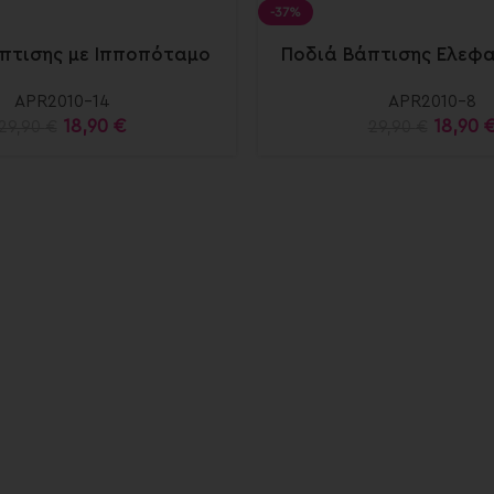
-37%
πτισης με Ιπποπόταμο
Ποδιά Βάπτισης Ελεφα
APR2010-14
APR2010-8
18,90
€
18,90
29,90
€
29,90
€