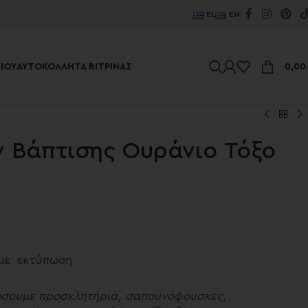
EL
EN
ΊΟΥ
ΑΥΤΟΚΌΛΛΗΤΑ ΒΙΤΡΊΝΑΣ
0,0
ν Βάπτισης Ουράνιο Τόξο
 με εκτύπωση
ώσουμε προσκλητήρια, σαπουνόφουσκες,