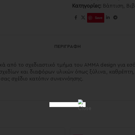
Κατηγορίες:
Βάπτιση
,
Βιβ
Save
ΠΕΡΙΓΡΑΦΉ
ικά από το σχεδιαστικό τμήμα του AMMA design για εσ
χεδίων και διαφόρων υλικών όπως ξύλινα, καθρέπτη, 
 σας σχέδιο κατόπιν συνεννόησης.