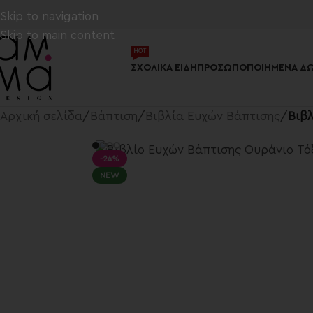
Skip to navigation
Skip to main content
ΗΟΤ
ΣΧΟΛΙΚΆ ΕΊΔΗ
ΠΡΟΣΩΠΟΠΟΙΗΜΈΝΑ ΔΏ
Αρχική σελίδα
/
Βάπτιση
/
Βιβλία Ευχών Βάπτισης
/
Βιβ
-24%
NEW