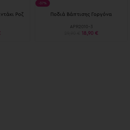
-37%
ντάκι Ροζ
Ποδιά Βάπτισης Γοργόνα
APR2010-3
€
18,90
€
29,90
€