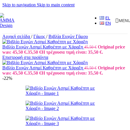
Skip to navigation
Skip to main content
EL
MEN
EN
Αρχική σελίδα
/
Γάμος
/
Βιβλία Ευχών Γάμου
Βιβλίο Ευχών Ασημί Καθρέπτη με Χάραξη
Original price
45,50
€
was: 45,50 €.
35,50
€
Η τρέχουσα τιμή είναι: 35,50 €.
Επιστροφή στα προϊόντα
Βιβλίο Ευχών Ασημί Καθρέπτη με Χάραξη
Original price
45,50
€
was: 45,50 €.
35,50
€
Η τρέχουσα τιμή είναι: 35,50 €.
-22%