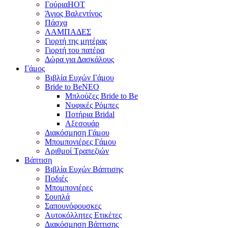
Γούρια
HOT
Άγιος Βαλεντίνος
Πάσχα
ΛΑΜΠΑΔΕΣ
Γιορτή της μητέρας
Γιορτή του πατέρα
Δώρα για Δασκάλους
Γάμος
Βιβλία Ευχών Γάμου
Bride to Be
NEO
Μπλούζες Bride to Be
Νυφικές Ρόμπες
Ποτήρια Bridal
Αξεσουάρ
Διακόσμηση Γάμου
Μπομπονιέρες Γάμου
Αριθμοί Τραπεζιών
Βάπτιση
Βιβλία Ευχών Βάπτισης
Ποδιές
Μπομπονιέρες
Σουπλά
Σαπουνόφουσκες
Αυτοκόλλητες Ετικέτες
Διακόσμηση Βάπτισης