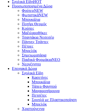
Σχολικά Είδη
ΗΟΤ
Προσωποποιημένα Δώρα
Φούτερ
NEW
Φωτιστικά
NEW
Μπουκάλια
Ποτήρι Θερμός
Κούπες
Μαξιλαροθήκες
Τσαντάκια Νεσεσέρ
Πάνινες Τσάντες
Πέτρες
Μπρελόκ
Σημειωματάρια
Παιδικά Φορμάκια
NEO
Νεογέννητο
Εποχιακά Δώρα
Σχολικά Είδη
Κασετίνες
Μπουκάλια
Τάπερ Φαγητού
Μαχαιροπήρουνα
Πετσέτες
Σουπλά με Πλαστικοποίηση
Μπρελόκ
Χριστούγεννα