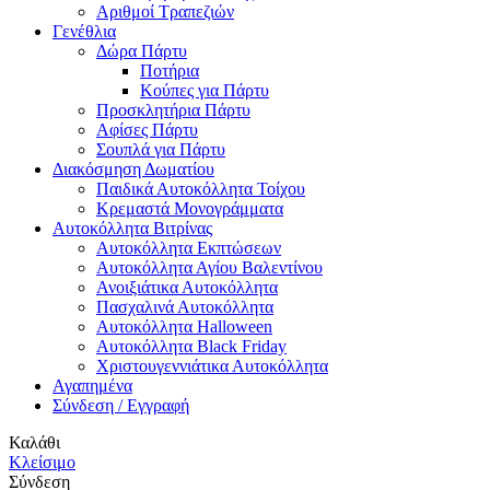
Αριθμοί Τραπεζιών
Γενέθλια
Δώρα Πάρτυ
Ποτήρια
Κούπες για Πάρτυ
Προσκλητήρια Πάρτυ
Αφίσες Πάρτυ
Σουπλά για Πάρτυ
Διακόσμηση Δωματίου
Παιδικά Αυτοκόλλητα Τοίχου
Κρεμαστά Μονογράμματα
Αυτοκόλλητα Βιτρίνας
Αυτοκόλλητα Εκπτώσεων
Αυτοκόλλητα Αγίου Βαλεντίνου
Ανοιξιάτικα Αυτοκόλλητα
Πασχαλινά Αυτοκόλλητα
Αυτοκόλλητα Halloween
Αυτοκόλλητα Black Friday
Χριστουγεννιάτικα Αυτοκόλλητα
Αγαπημένα
Σύνδεση / Εγγραφή
Καλάθι
Κλείσιμο
Σύνδεση