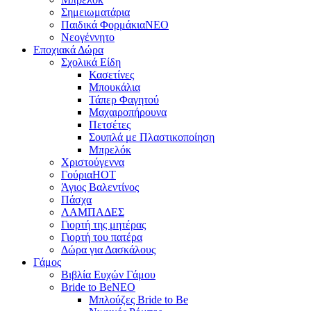
Σημειωματάρια
Παιδικά Φορμάκια
NEO
Νεογέννητο
Εποχιακά Δώρα
Σχολικά Είδη
Κασετίνες
Μπουκάλια
Τάπερ Φαγητού
Μαχαιροπήρουνα
Πετσέτες
Σουπλά με Πλαστικοποίηση
Μπρελόκ
Χριστούγεννα
Γούρια
HOT
Άγιος Βαλεντίνος
Πάσχα
ΛΑΜΠΑΔΕΣ
Γιορτή της μητέρας
Γιορτή του πατέρα
Δώρα για Δασκάλους
Γάμος
Βιβλία Ευχών Γάμου
Bride to Be
NEO
Μπλούζες Bride to Be