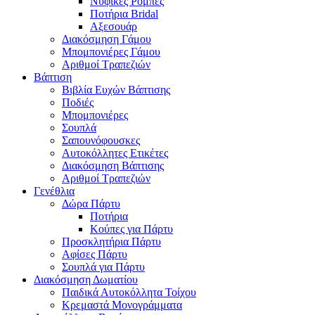
Νυφικές Ρόμπες
Ποτήρια Bridal
Αξεσουάρ
Διακόσμηση Γάμου
Μπομπονιέρες Γάμου
Αριθμοί Τραπεζιών
Βάπτιση
Βιβλία Ευχών Βάπτισης
Ποδιές
Μπομπονιέρες
Σουπλά
Σαπουνόφουσκες
Αυτοκόλλητες Ετικέτες
Διακόσμηση Βάπτισης
Αριθμοί Τραπεζιών
Γενέθλια
Δώρα Πάρτυ
Ποτήρια
Κούπες για Πάρτυ
Προσκλητήρια Πάρτυ
Αφίσες Πάρτυ
Σουπλά για Πάρτυ
Διακόσμηση Δωματίου
Παιδικά Αυτοκόλλητα Τοίχου
Κρεμαστά Μονογράμματα