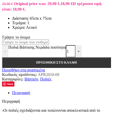
Original price was: 29,90 €.
18,90
€
Η τρέχουσα τιμή
29,90
€
είναι: 18,90 €.
Διάσταση: 65cm x 75cm
Τεμάχια: 1
Χρώμα: Λευκό
Γράψτε το όνομα
Ποδιά Βάπτισης Νεράιδα ποσότητα
-
+
ΠΡΟΣΘΉΚΗ ΣΤΟ ΚΑΛΆΘΙ
Προσθήκη στα αγαπημένα
Κωδικός προϊόντος:
APR2010-69
Κατηγορίες:
Βάπτιση
,
Ποδιές
Save
Περιγραφή
Περιγραφή
-Οι ποδιές σχεδιάζονται και τυπώνονται αποκλειστικά από το