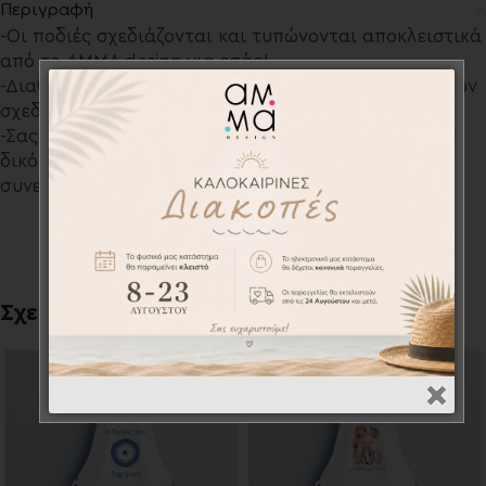
Περιγραφή
-Οι ποδιές σχεδιάζονται και τυπώνονται αποκλειστικά
από το AMMA design για εσάς!
-Διαθέτουμε μια μεγάλη ποικιλία προσωποποιημένων
σχεδίων για την ξεχωριστή αυτή ημέρα.
-Σας παρέχουμε την δυνατότητα να τυπώσουμε το
δικό σας σχέδιο / θεματικό βάπτισης κατόπιν
συνεννόησης.
Σχετικά προϊόντα