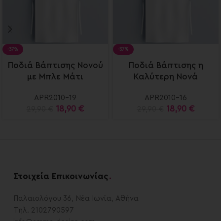
-37%
-37%
Select
Select
Ποδιά Βάπτισης Νονού
Ποδιά Βάπτισης η
options
options
με Μπλε Μάτι
Καλύτερη Νονά
APR2010-19
APR2010-16
18,90
€
18,90
€
29,90
€
29,90
€
Στοιχεία Επικοινωνίας
.
Παλαιολόγου 36, Νέα Ιωνία, Αθήνα
Τηλ. 2102790597