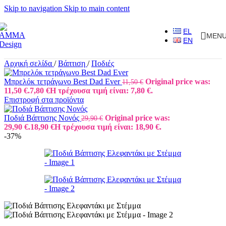
Skip to navigation
Skip to main content
EL
MEN
EN
Αρχική σελίδα
/
Βάπτιση
/
Ποδιές
Μπρελόκ τετράγωνο Best Dad Ever
Original price was:
11,50
€
11,50 €.
7,80
€
Η τρέχουσα τιμή είναι: 7,80 €.
Επιστροφή στα προϊόντα
Ποδιά Βάπτισης Νονός
Original price was:
29,90
€
29,90 €.
18,90
€
Η τρέχουσα τιμή είναι: 18,90 €.
-37%