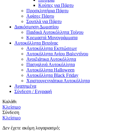
Κούπες για Πάρτυ
Προσκλητήρια Πάρτυ
Αφίσες Πάρτυ
Σουπλά για Πάρτυ
Διακόσμηση Δωματίου
Παιδικά Αυτοκόλλητα Τοίχου
Κρεμαστά Μονογράμματα
Αυτοκόλλητα Βιτρίνας
Αυτοκόλλητα Εκπτώσεων
Αυτοκόλλητα Αγίου Βαλεντίνου
Ανοιξιάτικα Αυτοκόλλητα
Πασχαλινά Αυτοκόλλητα
Αυτοκόλλητα Halloween
Αυτοκόλλητα Black Friday
Χριστουγεννιάτικα Αυτοκόλλητα
Αγαπημένα
Σύνδεση / Εγγραφή
Καλάθι
Κλείσιμο
Σύνδεση
Κλείσιμο
Δεν έχετε ακόμη λογαριασμό;