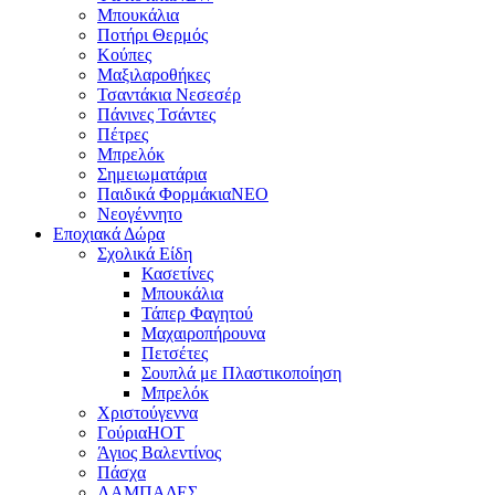
Μπουκάλια
Ποτήρι Θερμός
Κούπες
Μαξιλαροθήκες
Τσαντάκια Νεσεσέρ
Πάνινες Τσάντες
Πέτρες
Μπρελόκ
Σημειωματάρια
Παιδικά Φορμάκια
NEO
Νεογέννητο
Εποχιακά Δώρα
Σχολικά Είδη
Κασετίνες
Μπουκάλια
Τάπερ Φαγητού
Μαχαιροπήρουνα
Πετσέτες
Σουπλά με Πλαστικοποίηση
Μπρελόκ
Χριστούγεννα
Γούρια
HOT
Άγιος Βαλεντίνος
Πάσχα
ΛΑΜΠΑΔΕΣ