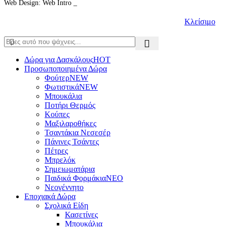
Web Design: Web Intro _
Κλείσιμο
Δώρα για Δασκάλους
HOT
Προσωποποιημένα Δώρα
Φούτερ
NEW
Φωτιστικά
NEW
Μπουκάλια
Ποτήρι Θερμός
Κούπες
Μαξιλαροθήκες
Τσαντάκια Νεσεσέρ
Πάνινες Τσάντες
Πέτρες
Μπρελόκ
Σημειωματάρια
Παιδικά Φορμάκια
NEO
Νεογέννητο
Εποχιακά Δώρα
Σχολικά Είδη
Κασετίνες
Μπουκάλια