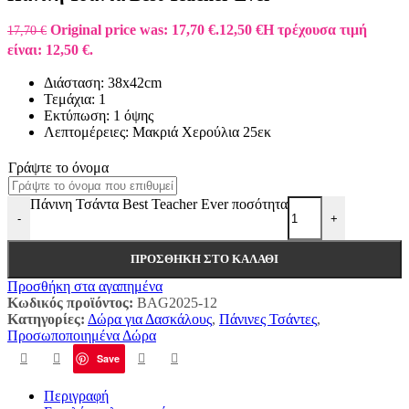
Original price was: 17,70 €.
12,50
€
Η τρέχουσα τιμή
17,70
€
είναι: 12,50 €.
Διάσταση: 38x42cm
Τεμάχια: 1
Εκτύπωση: 1 όψης
Λεπτομέρειες: Μακριά Χερούλια 25εκ
Γράψτε το όνομα
Πάνινη Τσάντα Best Teacher Ever ποσότητα
-
+
ΠΡΟΣΘΉΚΗ ΣΤΟ ΚΑΛΆΘΙ
Προσθήκη στα αγαπημένα
Κωδικός προϊόντος:
BAG2025-12
Κατηγορίες:
Δώρα για Δασκάλους
,
Πάνινες Τσάντες
,
Προσωποποιημένα Δώρα
Save
Περιγραφή