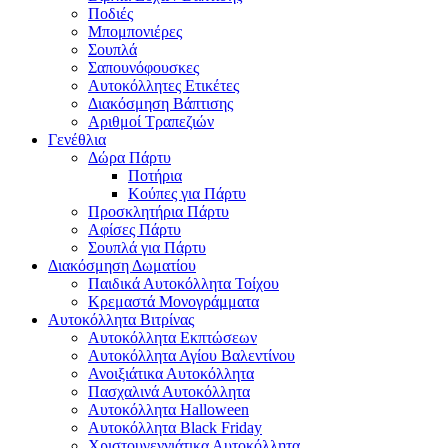
Ποδιές
Μπομπονιέρες
Σουπλά
Σαπουνόφουσκες
Αυτοκόλλητες Ετικέτες
Διακόσμηση Βάπτισης
Αριθμοί Τραπεζιών
Γενέθλια
Δώρα Πάρτυ
Ποτήρια
Κούπες για Πάρτυ
Προσκλητήρια Πάρτυ
Αφίσες Πάρτυ
Σουπλά για Πάρτυ
Διακόσμηση Δωματίου
Παιδικά Αυτοκόλλητα Τοίχου
Κρεμαστά Μονογράμματα
Αυτοκόλλητα Βιτρίνας
Αυτοκόλλητα Εκπτώσεων
Αυτοκόλλητα Αγίου Βαλεντίνου
Ανοιξιάτικα Αυτοκόλλητα
Πασχαλινά Αυτοκόλλητα
Αυτοκόλλητα Halloween
Αυτοκόλλητα Black Friday
Χριστουγεννιάτικα Αυτοκόλλητα