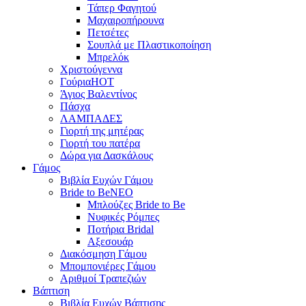
Τάπερ Φαγητού
Μαχαιροπήρουνα
Πετσέτες
Σουπλά με Πλαστικοποίηση
Μπρελόκ
Χριστούγεννα
Γούρια
HOT
Άγιος Βαλεντίνος
Πάσχα
ΛΑΜΠΑΔΕΣ
Γιορτή της μητέρας
Γιορτή του πατέρα
Δώρα για Δασκάλους
Γάμος
Βιβλία Ευχών Γάμου
Bride to Be
NEO
Μπλούζες Bride to Be
Νυφικές Ρόμπες
Ποτήρια Bridal
Αξεσουάρ
Διακόσμηση Γάμου
Μπομπονιέρες Γάμου
Αριθμοί Τραπεζιών
Βάπτιση
Βιβλία Ευχών Βάπτισης