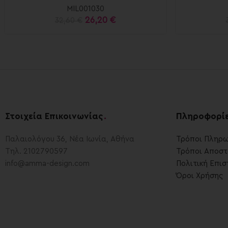
MIL001030
26,20
€
32,60
€
Στοιχεία Επικοινωνίας
.
Πληροφορί
Παλαιολόγου 36, Νέα Ιωνία, Αθήνα
Τρόποι Πληρ
Τηλ. 2102790597
Τρόποι Αποστ
info@amma-design.com
Πολιτική Επι
Όροι Χρήσης