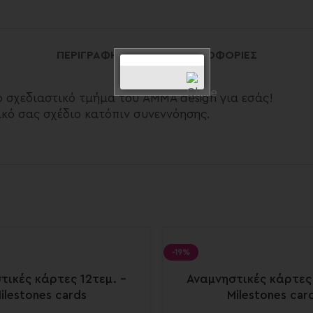
ΠΕΡΙΓΡΑΦΉ
ΕΠΙΠΛΈΟΝ ΠΛΗΡΟΦΟΡΊΕΣ
ο σχεδιαστικό τμήμα του AMMA design για εσάς!
κό σας σχέδιο κατόπιν συνεννόησης.
-19%
τικές κάρτες 12τεμ. –
Αναμνηστικές κάρτες 
ilestones cards
Milestones car