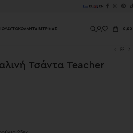
EL
EN
ΊΟΥ
ΑΥΤΟΚΌΛΛΗΤΑ ΒΙΤΡΊΝΑΣ
0,0
αλινή Τσάντα Teacher
ρούλια 25εκ