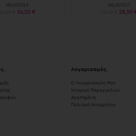
MIL001029
MIL001027
26,20
€
28,50
32,40
€
35,40
€
ες
.
Λογαριασμός
.
ωμής
Ο Λογαριασμός Μου
ολής
Ιστορικό Παραγγελιών
στροφών
Αγαπημένα
Πολιτική Απορρήτου