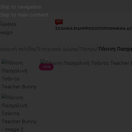
Skip to navigation
Skip to main content
ΗΟΤ
ΣΧΟΛΙΚΆ ΕΊΔΗ
ΠΡΟΣΩΠΟΠΟΙΗΜΈΝΑ ΔΏ
Αρχική σελίδα
/
Εποχιακά Δώρα
/
Πάσχα
/
Πάνινη Πασχα
-29%