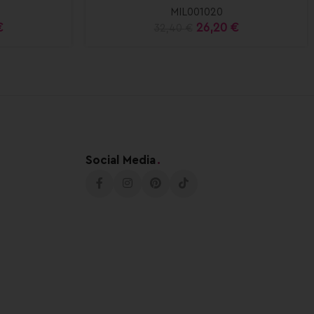
MIL001020
€
26,20
€
32,40
€
Social Media
.