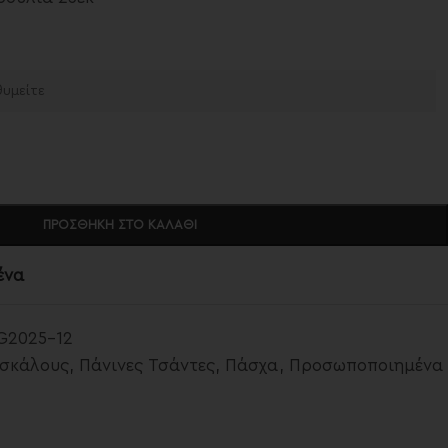
ΠΡΟΣΘΉΚΗ ΣΤΟ ΚΑΛΆΘΙ
ένα
G2025-12
ασκάλους
,
Πάνινες Τσάντες
,
Πάσχα
,
Προσωποποιημένα