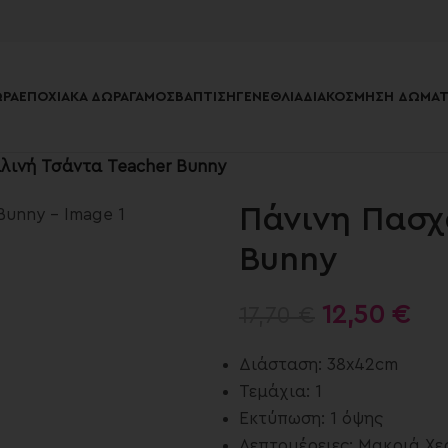
ΡΑ
ΕΠΟΧΙΑΚΆ ΔΏΡΑ
ΓΆΜΟΣ
ΒΆΠΤΙΣΗ
ΓΕΝΈΘΛΙΑ
ΔΙΑΚΌΣΜΗΣΗ ΔΩΜΑΤ
λινή Τσάντα Teacher Bunny
Πάνινη Πασχ
Bunny
12,50
€
17,70
€
Διάσταση: 38x42cm
Τεμάχια: 1
Εκτύπωση: 1 όψης
Λεπτομέρειες: Μακριά Χε