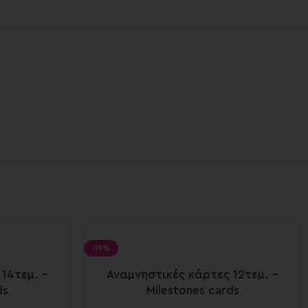
-19%
14τεμ. –
Αναμνηστικές κάρτες 12τεμ. –
ds
Milestones cards