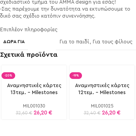
σχεδιαστικό τμήμα του AMMA design για εσάς!
-Σας παρέχουμε την δυνατότητα να εκτυπώσουμε το
δικό σας σχέδιο κατόπιν συνεννόησης.
Επιπλέον πληροφορίες
ΔΩΡΑ ΓΙΑ
Για το παιδί
,
Για τους φίλους
Σχετικά προϊόντα
-20%
-19%
Αναμνηστικές κάρτες
Αναμνηστικές κάρτες
13τεμ. – Milestones
12τεμ. – Milestones
cards
cards
MIL001030
MIL001025
26,20
€
26,20
€
32,60
€
32,40
€